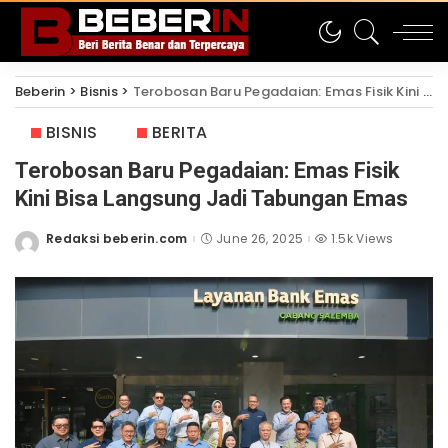
Beberin
>
Bisnis
>
Terobosan Baru Pegadaian: Emas Fisik Kini Bisa Langsung Jadi Tabungan Emas
BISNIS
BERITA
Terobosan Baru Pegadaian: Emas Fisik
Kini Bisa Langsung Jadi Tabungan Emas
Redaksi beberin.com
June 26, 2025
1.5k Views
Posted
by