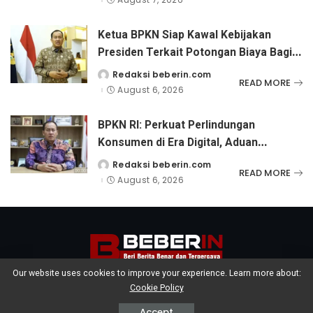
Ketua BPKN Siap Kawal Kebijakan
Presiden Terkait Potongan Biaya Bagi
Penyandang Disabilitas
Redaksi beberin.com
Posted
READ MORE
by
August 6, 2026
BPKN RI: Perkuat Perlindungan
Konsumen di Era Digital, Aduan
Pinjaman Online Masih Menjadi
Redaksi beberin.com
Posted
READ MORE
by
Perhatian Serius
August 6, 2026
Our website uses cookies to improve your experience. Learn more about:
Cookie Policy
Beberin © Copyright 2021, All Rights Reserved
Accept