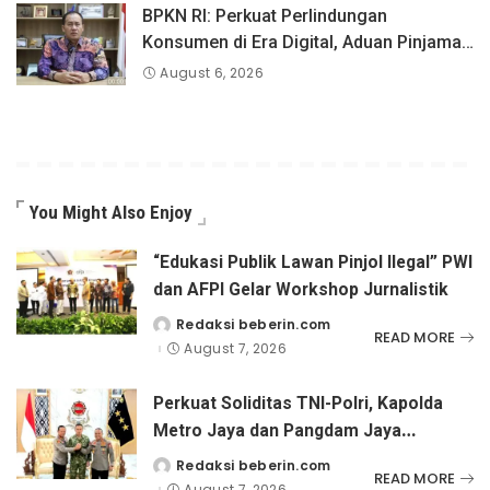
BPKN RI: Perkuat Perlindungan
Konsumen di Era Digital, Aduan Pinjaman
Online Masih Menjadi Perhatian Serius
August 6, 2026
You Might Also Enjoy
“Edukasi Publik Lawan Pinjol Ilegal” PWI
dan AFPI Gelar Workshop Jurnalistik
Redaksi beberin.com
Posted
READ MORE
by
August 7, 2026
Perkuat Soliditas TNI-Polri, Kapolda
Metro Jaya dan Pangdam Jaya
Kunjungi Dankorps Brimob Polri
Redaksi beberin.com
Posted
READ MORE
by
August 7, 2026