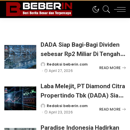
DADA Siap Bagi-Bagi Dividen
sebesar Rp2 Miliar Di Tengah
Lonjakan Laba Perseroan
Redaksi beberin.com
Posted
READ MORE
by
April 27, 2026
sebesar 216,70%
Laba Melejit, PT Diamond Citra
Propertindo Tbk (DADA) Siap
Bagikan Dividen Rp 2 Miliar
Redaksi beberin.com
Posted
READ MORE
by
April 23, 2026
Paradise Indonesia Hadirkan