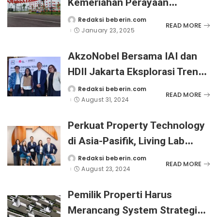
Kemeriahan Perayaan
‘Chinese New Year’ 2025 di
Redaksi beberin.com
Posted
READ MORE
by
January 23, 2025
Kota Gading Serpong
AkzoNobel Bersama IAI dan
HDII Jakarta Eksplorasi Tren
Desain Global Langsung dari
Redaksi beberin.com
Posted
READ MORE
by
August 31, 2024
Eropa
Perkuat Property Technology
di Asia-Pasifik, Living Lab
Ventures Berinvestasi di
Redaksi beberin.com
Posted
READ MORE
by
August 23, 2024
Digital Classifieds Group
Pemilik Properti Harus
Merancang System Strategi