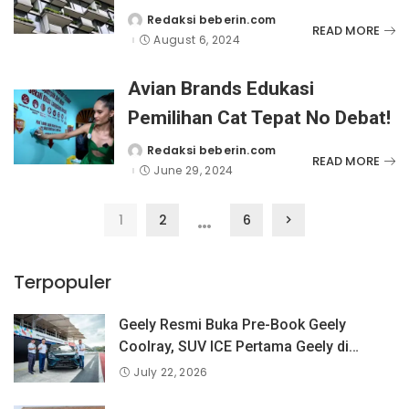
Menarik Untuk
Redaksi beberin.com
Posted
READ MORE
by
August 6, 2024
Mempertahankan
Profitabilitas
Avian Brands Edukasi
Pemilihan Cat Tepat No Debat!
Redaksi beberin.com
Posted
READ MORE
by
June 29, 2024
…
1
2
6
Terpopuler
Geely Resmi Buka Pre-Book Geely
Coolray, SUV ICE Pertama Geely di
Indonesia yang Dipercaya Lebih dari 1,3
July 22, 2026
Juta Pengguna Global.