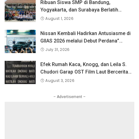
Ribuan Siswa SMP di Bandung,
Yogyakarta, dan Surabaya Berlatih
Langsung Bersama Atlet Voli Nasional di
August 1, 2026
PLN Mobile Jalan Juara JEVA Spike
Nation 2026.
Nissan Kembali Hadirkan Antusiasme di
GIIAS 2026 melalui Debut Perdana”
Fairlady Z di Indonesia”
July 31, 2026
Efek Rumah Kaca, Knogg, dan Leila S.
Chudori Garap OST Film Laut Bercerita
Berjudul Matilah Kau Mati
August 3, 2026
– Advertisement –