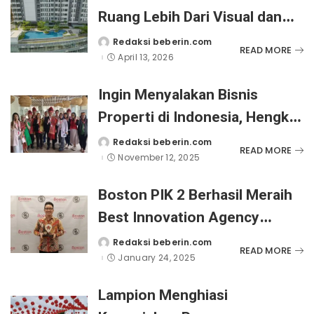
Ruang Lebih Dari Visual dan
Fungsional
Redaksi beberin.com
Posted
READ MORE
by
April 13, 2026
Ingin Menyalakan Bisnis
Properti di Indonesia, Hengky
Lie Melantik 12 Anggota Baru
Redaksi beberin.com
Posted
READ MORE
by
November 12, 2025
di Boston PIK 2
Boston PIK 2 Berhasil Meraih
Best Innovation Agency
National Rumah 123 Agent
Redaksi beberin.com
Posted
READ MORE
by
January 24, 2025
Awards 2024
Lampion Menghiasi