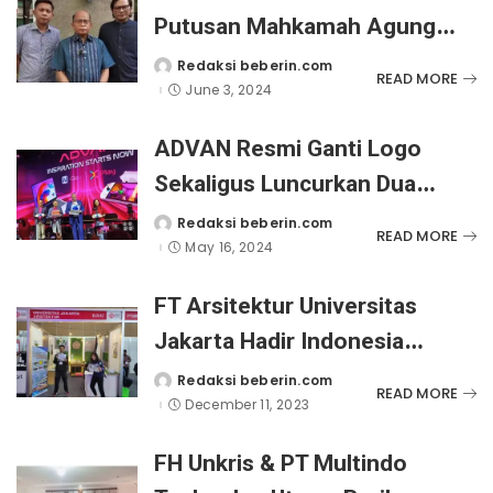
Putusan Mahkamah Agung
Telah Memberikan Kepastian
Redaksi beberin.com
Posted
READ MORE
by
June 3, 2024
Hukum
ADVAN Resmi Ganti Logo
Sekaligus Luncurkan Dua
Produk Terbaru AI Gen dan X-
Redaksi beberin.com
Posted
READ MORE
by
May 16, 2024
Play
FT Arsitektur Universitas
Jakarta Hadir Indonesia
Building Technoloy Expo
Redaksi beberin.com
Posted
READ MORE
by
December 11, 2023
FH Unkris & PT Multindo