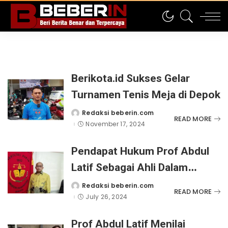
Berikota.id Sukses Gelar
Turnamen Tenis Meja di Depok
Redaksi beberin.com
Posted
READ MORE
by
November 17, 2024
Pendapat Hukum Prof Abdul
Latif Sebagai Ahli Dalam
Sidang Gugatan PMH Kepada
Redaksi beberin.com
Posted
READ MORE
by
July 26, 2024
KPU di PTUN Jakut
Prof Abdul Latif Menilai