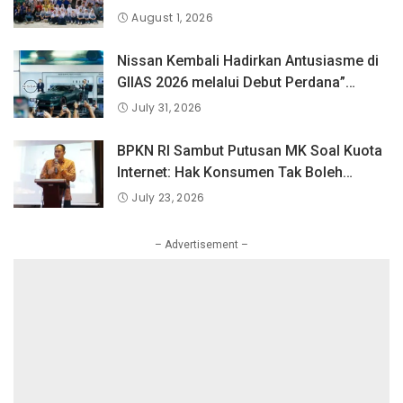
Langsung Bersama Atlet Voli Nasional di
August 1, 2026
PLN Mobile Jalan Juara JEVA Spike
Nation 2026.
Nissan Kembali Hadirkan Antusiasme di
GIIAS 2026 melalui Debut Perdana”
Fairlady Z di Indonesia”
July 31, 2026
BPKN RI Sambut Putusan MK Soal Kuota
Internet: Hak Konsumen Tak Boleh
Hangus Sepihak
July 23, 2026
– Advertisement –