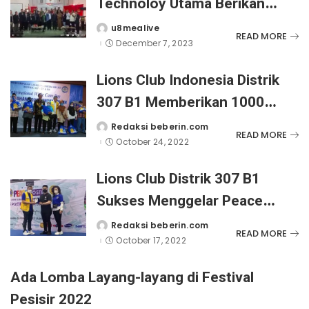
Technoloy Utama Berikan
Penyuluhan Hukum di Desa
u8mealive
Posted
READ MORE
by
December 7, 2023
Bojongasih, Sukabumi, Jabar
Lions Club Indonesia Distrik
307 B1 Memberikan 1000
Tongkat Putih dan Sembako
Redaksi beberin.com
Posted
READ MORE
by
October 24, 2022
Ke Disabilitas Netra
Lions Club Distrik 307 B1
Sukses Menggelar Peace
Poster Contest 2022
Redaksi beberin.com
Posted
READ MORE
by
October 17, 2022
Ada Lomba Layang-layang di Festival
Pesisir 2022