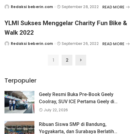
READ MORE
Redaksi beberin.com
September 28, 2022
Posted
by
YLMI Sukses Menggelar Charity Fun Bike &
Walk 2022
READ MORE
Redaksi beberin.com
September 26, 2022
Posted
by
1
2
Terpopuler
Geely Resmi Buka Pre-Book Geely
Coolray, SUV ICE Pertama Geely di
Indonesia yang Dipercaya Lebih dari 1,3
July 22, 2026
Juta Pengguna Global.
Ribuan Siswa SMP di Bandung,
Yogyakarta, dan Surabaya Berlatih