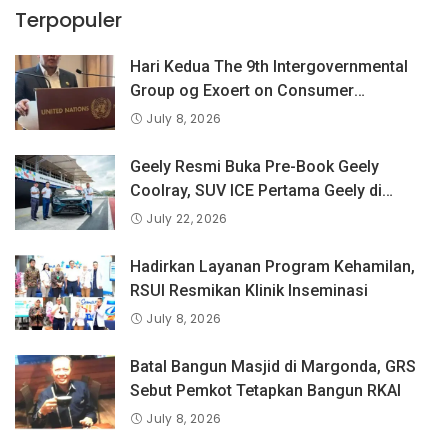
Terpopuler
Hari Kedua The 9th Intergovernmental
Group og Exoert on Consumer
Protection Law and Policy, BPKN RI
July 8, 2026
Sampaikan Pandangan Indonesia
tentang Keselamatan Produk dan
Geely Resmi Buka Pre-Book Geely
Perlindungan Konsumen Digital
Coolray, SUV ICE Pertama Geely di
Indonesia yang Dipercaya Lebih dari 1,3
July 22, 2026
Juta Pengguna Global.
Hadirkan Layanan Program Kehamilan,
RSUI Resmikan Klinik Inseminasi
July 8, 2026
Batal Bangun Masjid di Margonda, GRS
Sebut Pemkot Tetapkan Bangun RKAI
July 8, 2026