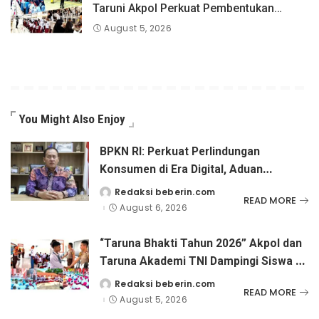
Taruni Akpol Perkuat Pembentukan
Karakter Siswa Sekolah Rakyat
August 5, 2026
You Might Also Enjoy
BPKN RI: Perkuat Perlindungan
Konsumen di Era Digital, Aduan
Pinjaman Online Masih Menjadi
Redaksi beberin.com
Posted
READ MORE
by
Perhatian Serius
August 6, 2026
“Taruna Bhakti Tahun 2026” Akpol dan
Taruna Akademi TNI Dampingi Siswa di
73 Sekolah Rakyat
Redaksi beberin.com
Posted
READ MORE
by
August 5, 2026