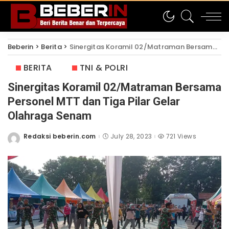
Beberin
>
Berita
>
Sinergitas Koramil 02/Matraman Bersama Personel MTT dan Tiga Pilar Gelar Olahraga Senam
BERITA
TNI & POLRI
Sinergitas Koramil 02/Matraman Bersama
Personel MTT dan Tiga Pilar Gelar
Olahraga Senam
Redaksi beberin.com
July 28, 2023
721 Views
Posted
by