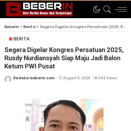
Beberin
>
Berita
>
Segera Digelar Kongres Persatuan 2025, Rusdy Nurdiansyah Siap Maju Jadi Balon Ketum PWI Pusat
BERITA
Segera Digelar Kongres Persatuan 2025,
Rusdy Nurdiansyah Siap Maju Jadi Balon
Ketum PWI Pusat
Redaksi beberin.com
August 3, 2025
243 Views
Posted
by