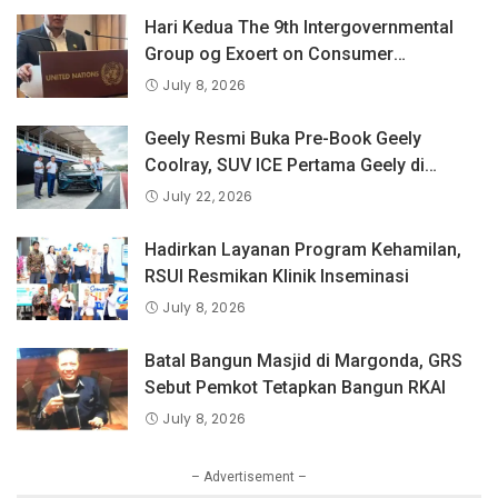
Hari Kedua The 9th Intergovernmental
Group og Exoert on Consumer
Protection Law and Policy, BPKN RI
July 8, 2026
Sampaikan Pandangan Indonesia
tentang Keselamatan Produk dan
Geely Resmi Buka Pre-Book Geely
Perlindungan Konsumen Digital
Coolray, SUV ICE Pertama Geely di
Indonesia yang Dipercaya Lebih dari 1,3
July 22, 2026
Juta Pengguna Global.
Hadirkan Layanan Program Kehamilan,
RSUI Resmikan Klinik Inseminasi
July 8, 2026
Batal Bangun Masjid di Margonda, GRS
Sebut Pemkot Tetapkan Bangun RKAI
July 8, 2026
– Advertisement –