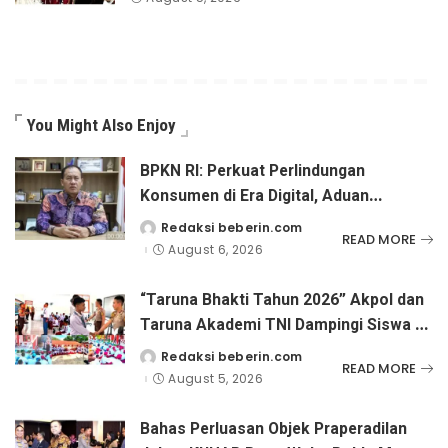
You Might Also Enjoy
BPKN RI: Perkuat Perlindungan
Konsumen di Era Digital, Aduan
Pinjaman Online Masih Menjadi
Redaksi beberin.com
Posted
READ MORE
by
Perhatian Serius
August 6, 2026
“Taruna Bhakti Tahun 2026” Akpol dan
Taruna Akademi TNI Dampingi Siswa di
73 Sekolah Rakyat
Redaksi beberin.com
Posted
READ MORE
by
August 5, 2026
Bahas Perluasan Objek Praperadilan