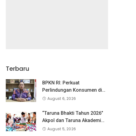
Terbaru
BPKN RI: Perkuat
Perlindungan Konsumen di
Era Digital, Aduan Pinjaman
August 6, 2026
Online Masih Menjadi
Perhatian Serius
“Taruna Bhakti Tahun 2026”
Akpol dan Taruna Akademi
TNI Dampingi Siswa di 73
August 5, 2026
Sekolah Rakyat