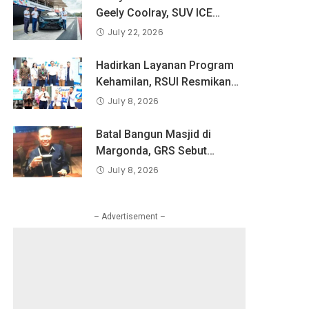
Pandangan Indonesia
Geely Coolray, SUV ICE
tentang Keselamatan Produk
Pertama Geely di Indonesia
July 22, 2026
dan Perlindungan Konsumen
yang Dipercaya Lebih dari 1,3
Digital
Juta Pengguna Global.
Hadirkan Layanan Program
Kehamilan, RSUI Resmikan
Klinik Inseminasi
July 8, 2026
Batal Bangun Masjid di
Margonda, GRS Sebut
Pemkot Tetapkan Bangun
July 8, 2026
RKAI
– Advertisement –