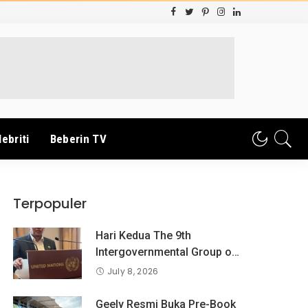
lebriti
Beberin TV
Terpopuler
Hari Kedua The 9th
Intergovernmental Group og
Exoert on Consumer
July 8, 2026
Protection Law and Policy,
BPKN RI Sampaikan
Geely Resmi Buka Pre-Book