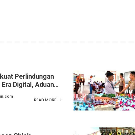
kuat Perlindungan
Era Digital, Aduan
ine Masih Menjadi
in.com
READ MORE
rius
6