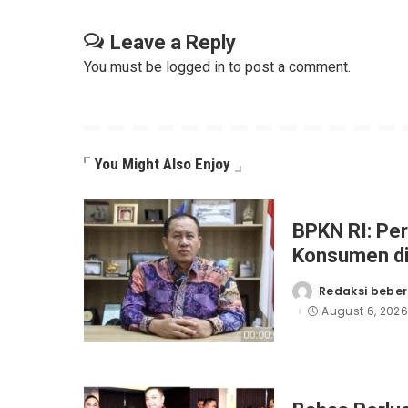
Leave a Reply
You must be
logged in
to post a comment.
You Might Also Enjoy
BPKN RI: Per
Konsumen di 
Pinjaman Onl
Redaksi beber
Posted
Perhatian Se
by
August 6, 202