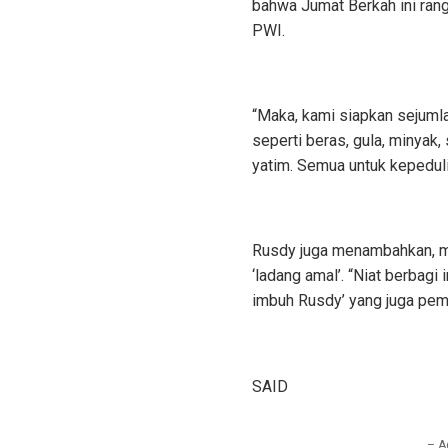
bahwa Jumat Berkah ini rang
PWI.
“Maka, kami siapkan sejuml
seperti beras, gula, minyak,
yatim. Semua untuk kepeduli
Rusdy juga menambahkan, me
‘ladang amal’. “Niat berbagi
imbuh Rusdy’ yang juga pem
SAID
– A