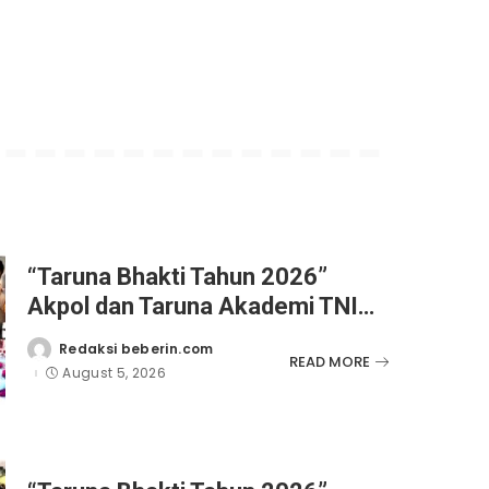
“Taruna Bhakti Tahun 2026”
Akpol dan Taruna Akademi TNI
Dampingi Siswa di 73 Sekolah
Redaksi beberin.com
Posted
READ MORE
Rakyat
by
August 5, 2026