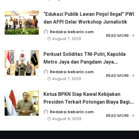
“Edukasi Publik Lawan Pinjol Ilegal” PWI
dan AFPI Gelar Workshop Jurnalistik
Redaksi beberin.com
Posted
READ MORE
by
August 7, 2026
Perkuat Soliditas TNI-Polri, Kapolda
Metro Jaya dan Pangdam Jaya
Kunjungi Dankorps Brimob Polri
Redaksi beberin.com
Posted
READ MORE
by
August 7, 2026
Ketua BPKN Siap Kawal Kebijakan
Presiden Terkait Potongan Biaya Bagi
Penyandang Disabilitas
Redaksi beberin.com
Posted
READ MORE
by
August 6, 2026