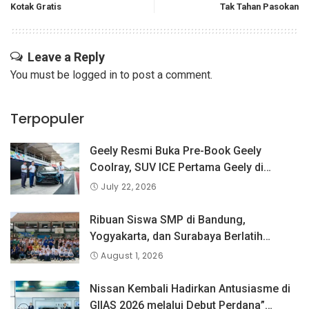
Kotak Gratis
Tak Tahan Pasokan
Leave a Reply
You must be
logged in
to post a comment.
Terpopuler
Geely Resmi Buka Pre-Book Geely
Coolray, SUV ICE Pertama Geely di
Indonesia yang Dipercaya Lebih dari 1,3
July 22, 2026
Juta Pengguna Global.
Ribuan Siswa SMP di Bandung,
Yogyakarta, dan Surabaya Berlatih
Langsung Bersama Atlet Voli Nasional di
August 1, 2026
PLN Mobile Jalan Juara JEVA Spike
Nation 2026.
Nissan Kembali Hadirkan Antusiasme di
GIIAS 2026 melalui Debut Perdana”