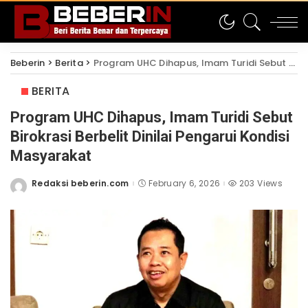
Beberin
>
Berita
>
Program UHC Dihapus, Imam Turidi Sebut Birokrasi Berbelit Dinilai Pengarui Kondisi Masyarakat
BERITA
Program UHC Dihapus, Imam Turidi Sebut
Birokrasi Berbelit Dinilai Pengarui Kondisi
Masyarakat
Redaksi beberin.com
February 6, 2026
203 Views
Posted
by