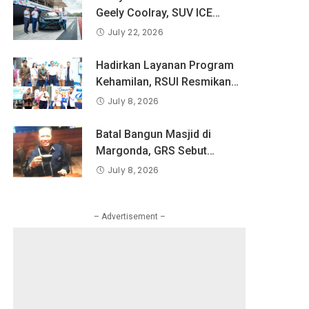
Pandangan Indonesia
Geely Coolray, SUV ICE
tentang Keselamatan Produk
Pertama Geely di Indonesia
July 22, 2026
dan Perlindungan Konsumen
yang Dipercaya Lebih dari 1,3
Digital
Juta Pengguna Global.
Hadirkan Layanan Program
Kehamilan, RSUI Resmikan
Klinik Inseminasi
July 8, 2026
Batal Bangun Masjid di
Margonda, GRS Sebut
Pemkot Tetapkan Bangun
July 8, 2026
RKAI
– Advertisement –