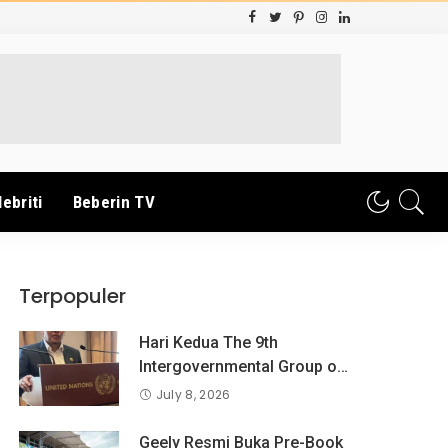
lebriti
Beberin TV
Terpopuler
Hari Kedua The 9th
Intergovernmental Group og
Exoert on Consumer
July 8, 2026
Protection Law and Policy,
BPKN RI Sampaikan
Geely Resmi Buka Pre-Book