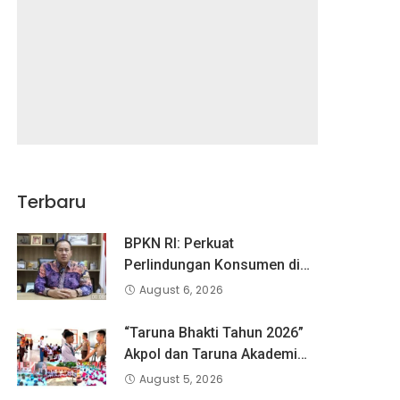
Terbaru
BPKN RI: Perkuat
Perlindungan Konsumen di
Era Digital, Aduan Pinjaman
August 6, 2026
Online Masih Menjadi
Perhatian Serius
“Taruna Bhakti Tahun 2026”
Akpol dan Taruna Akademi
TNI Dampingi Siswa di 73
August 5, 2026
Sekolah Rakyat