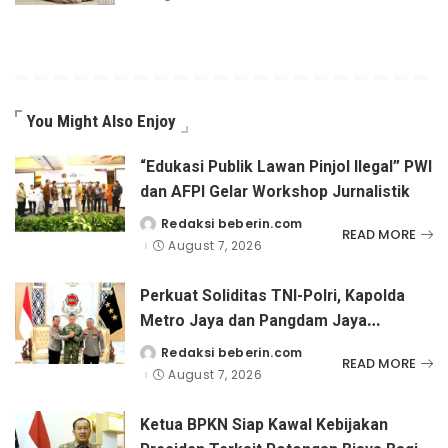
You Might Also Enjoy
“Edukasi Publik Lawan Pinjol Ilegal” PWI
dan AFPI Gelar Workshop Jurnalistik
Redaksi beberin.com
Posted
READ MORE
by
August 7, 2026
Perkuat Soliditas TNI-Polri, Kapolda
Metro Jaya dan Pangdam Jaya
Kunjungi Dankorps Brimob Polri
Redaksi beberin.com
Posted
READ MORE
by
August 7, 2026
Ketua BPKN Siap Kawal Kebijakan