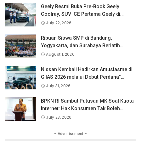
Geely Resmi Buka Pre-Book Geely
Coolray, SUV ICE Pertama Geely di
Indonesia yang Dipercaya Lebih dari 1,3
July 22, 2026
Juta Pengguna Global.
Ribuan Siswa SMP di Bandung,
Yogyakarta, dan Surabaya Berlatih
Langsung Bersama Atlet Voli Nasional di
August 1, 2026
PLN Mobile Jalan Juara JEVA Spike
Nation 2026.
Nissan Kembali Hadirkan Antusiasme di
GIIAS 2026 melalui Debut Perdana”
Fairlady Z di Indonesia”
July 31, 2026
BPKN RI Sambut Putusan MK Soal Kuota
Internet: Hak Konsumen Tak Boleh
Hangus Sepihak
July 23, 2026
– Advertisement –