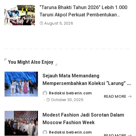
“Taruna Bhakti Tahun 2026” Lebih 1.000
Taruni Akpol Perkuat Pembentukan
Karakter Siswa Sekolah Rakyat
August 5, 2026
You Might Also Enjoy
Sejauh Mata Memandang
Mempersembahkan Koleksi “Larung” di
Jakarta Fashion Week 2026
Redaksi beberin.com
Posted
READ MORE
by
October 30, 2025
Modest Fashion Jadi Sorotan Dalam
Moscow Fashion Week
Redaksi beberin.com
Posted
READ MORE