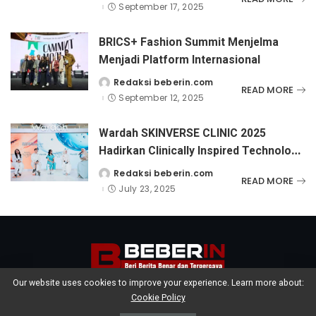
by
September 17, 2025
BRICS+ Fashion Summit Menjelma
Menjadi Platform Internasional
Redaksi beberin.com
Posted
READ MORE
by
September 12, 2025
Wardah SKINVERSE CLINIC 2025
Hadirkan Clinically Inspired Technology
For Non-Invasive Treatments
Redaksi beberin.com
Posted
READ MORE
by
July 23, 2025
Our website uses cookies to improve your experience. Learn more about:
Cookie Policy