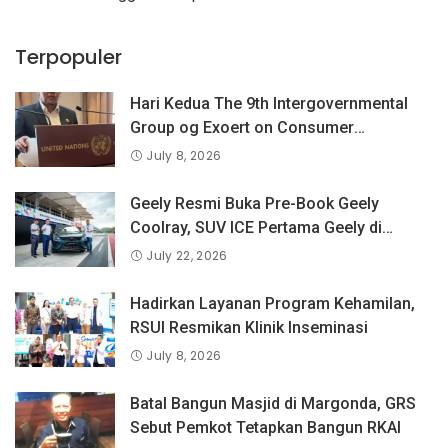
Terpopuler
Hari Kedua The 9th Intergovernmental
Group og Exoert on Consumer
Protection Law and Policy, BPKN RI
July 8, 2026
Sampaikan Pandangan Indonesia
tentang Keselamatan Produk dan
Geely Resmi Buka Pre-Book Geely
Perlindungan Konsumen Digital
Coolray, SUV ICE Pertama Geely di
Indonesia yang Dipercaya Lebih dari 1,3
July 22, 2026
Juta Pengguna Global.
Hadirkan Layanan Program Kehamilan,
RSUI Resmikan Klinik Inseminasi
July 8, 2026
Batal Bangun Masjid di Margonda, GRS
Sebut Pemkot Tetapkan Bangun RKAI