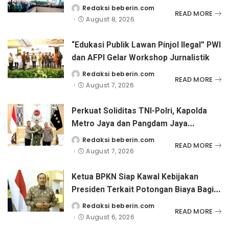
Kebangsaan
Redaksi beberin.com
Posted
READ MORE
by
August 8, 2026
“Edukasi Publik Lawan Pinjol Ilegal” PWI
dan AFPI Gelar Workshop Jurnalistik
Redaksi beberin.com
Posted
READ MORE
by
August 7, 2026
Perkuat Soliditas TNI-Polri, Kapolda
Metro Jaya dan Pangdam Jaya
Kunjungi Dankorps Brimob Polri
Redaksi beberin.com
Posted
READ MORE
by
August 7, 2026
Ketua BPKN Siap Kawal Kebijakan
Presiden Terkait Potongan Biaya Bagi
Penyandang Disabilitas
Redaksi beberin.com
Posted
READ MORE
by
August 6, 2026