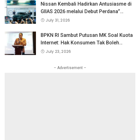
Nation 2026.
Nissan Kembali Hadirkan Antusiasme di
GIIAS 2026 melalui Debut Perdana”
Fairlady Z di Indonesia”
July 31, 2026
BPKN RI Sambut Putusan MK Soal Kuota
Internet: Hak Konsumen Tak Boleh
Hangus Sepihak
July 23, 2026
– Advertisement –