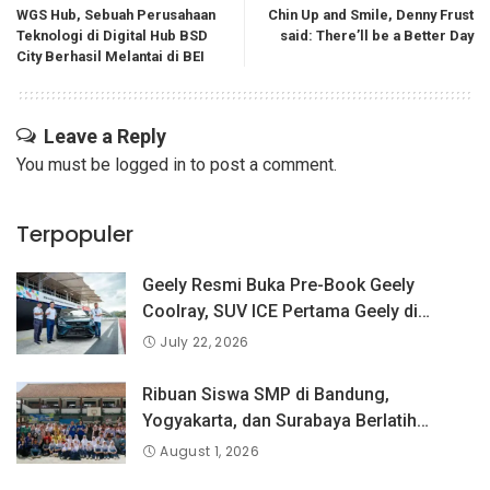
WGS Hub, Sebuah Perusahaan
Chin Up and Smile, Denny Frust
Teknologi di Digital Hub BSD
said: There’ll be a Better Day
City Berhasil Melantai di BEI
Leave a Reply
You must be
logged in
to post a comment.
Terpopuler
Geely Resmi Buka Pre-Book Geely
Coolray, SUV ICE Pertama Geely di
Indonesia yang Dipercaya Lebih dari 1,3
July 22, 2026
Juta Pengguna Global.
Ribuan Siswa SMP di Bandung,
Yogyakarta, dan Surabaya Berlatih
Langsung Bersama Atlet Voli Nasional di
August 1, 2026
PLN Mobile Jalan Juara JEVA Spike