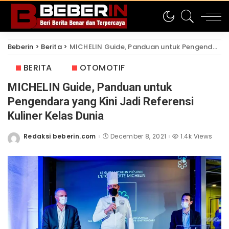
Beberin
>
Berita
>
MICHELIN Guide, Panduan untuk Pengendara yang Kini Jadi Referensi Kuliner Kelas Dunia
BERITA
OTOMOTIF
MICHELIN Guide, Panduan untuk
Pengendara yang Kini Jadi Referensi
Kuliner Kelas Dunia
Redaksi beberin.com
December 8, 2021
1.4k Views
Posted
by