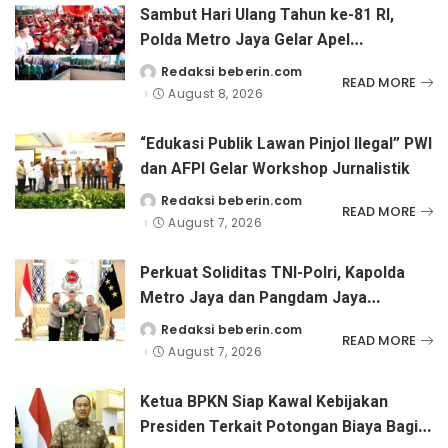
Sambut Hari Ulang Tahun ke-81 RI,
Polda Metro Jaya Gelar Apel
Kebangsaan
Redaksi beberin.com
Posted
READ MORE
by
August 8, 2026
“Edukasi Publik Lawan Pinjol Ilegal” PWI
dan AFPI Gelar Workshop Jurnalistik
Redaksi beberin.com
Posted
READ MORE
by
August 7, 2026
Perkuat Soliditas TNI-Polri, Kapolda
Metro Jaya dan Pangdam Jaya
Kunjungi Dankorps Brimob Polri
Redaksi beberin.com
Posted
READ MORE
by
August 7, 2026
Ketua BPKN Siap Kawal Kebijakan
Presiden Terkait Potongan Biaya Bagi