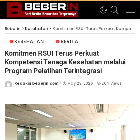
Beberin
>
Kesehatan
>
Komitmen RSUI Terus Perkuat Kompetensi Tenaga Kesehatan melalui Program Pelatihan Terintegrasi
KESEHATAN
BERITA
Komitmen RSUI Terus Perkuat
Kompetensi Tenaga Kesehatan melalui
Program Pelatihan Terintegrasi
Redaksi beberin.com
May 23, 2026
204 Views
Posted
by