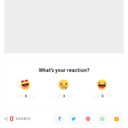
What’s your reaction?
0
0
0
0
SHARES