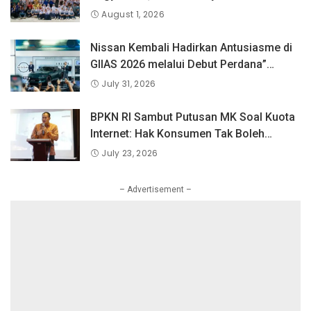
Langsung Bersama Atlet Voli Nasional di
August 1, 2026
PLN Mobile Jalan Juara JEVA Spike
Nation 2026.
Nissan Kembali Hadirkan Antusiasme di
GIIAS 2026 melalui Debut Perdana”
Fairlady Z di Indonesia”
July 31, 2026
BPKN RI Sambut Putusan MK Soal Kuota
Internet: Hak Konsumen Tak Boleh
Hangus Sepihak
July 23, 2026
– Advertisement –