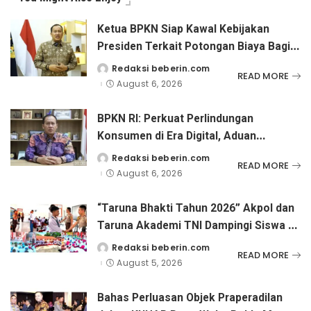
Ketua BPKN Siap Kawal Kebijakan
Presiden Terkait Potongan Biaya Bagi
Penyandang Disabilitas
Redaksi beberin.com
Posted
READ MORE
by
August 6, 2026
BPKN RI: Perkuat Perlindungan
Konsumen di Era Digital, Aduan
Pinjaman Online Masih Menjadi
Redaksi beberin.com
Posted
READ MORE
by
Perhatian Serius
August 6, 2026
“Taruna Bhakti Tahun 2026” Akpol dan
Taruna Akademi TNI Dampingi Siswa di
73 Sekolah Rakyat
Redaksi beberin.com
Posted
READ MORE
by
August 5, 2026
Bahas Perluasan Objek Praperadilan