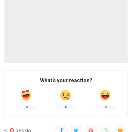
What’s your reaction?
0
0
0
0
SHARES