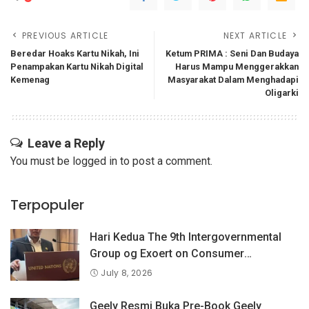
PREVIOUS ARTICLE
NEXT ARTICLE
Beredar Hoaks Kartu Nikah, Ini
Ketum PRIMA : Seni Dan Budaya
Penampakan Kartu Nikah Digital
Harus Mampu Menggerakkan
Kemenag
Masyarakat Dalam Menghadapi
Oligarki
Leave a Reply
You must be
logged in
to post a comment.
Terpopuler
Hari Kedua The 9th Intergovernmental
Group og Exoert on Consumer
Protection Law and Policy, BPKN RI
July 8, 2026
Sampaikan Pandangan Indonesia
tentang Keselamatan Produk dan
Geely Resmi Buka Pre-Book Geely