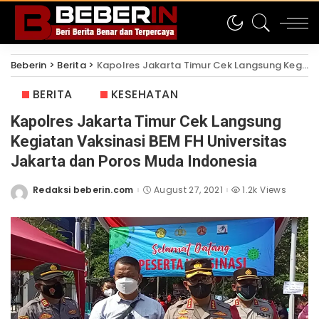
Beberin
>
Berita
>
Kapolres Jakarta Timur Cek Langsung Kegiatan Vaksinasi BEM FH Universitas Jakarta dan Poros Muda Indonesia
BERITA
KESEHATAN
Kapolres Jakarta Timur Cek Langsung
Kegiatan Vaksinasi BEM FH Universitas
Jakarta dan Poros Muda Indonesia
Redaksi beberin.com
August 27, 2021
1.2k Views
Posted
by