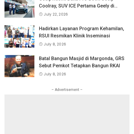
Perlindungan Konsumen Digital
Coolray, SUV ICE Pertama Geely di
Indonesia yang Dipercaya Lebih dari 1,3
July 22, 2026
Juta Pengguna Global.
Hadirkan Layanan Program Kehamilan,
RSUI Resmikan Klinik Inseminasi
July 8, 2026
Batal Bangun Masjid di Margonda, GRS
Sebut Pemkot Tetapkan Bangun RKAI
July 8, 2026
– Advertisement –