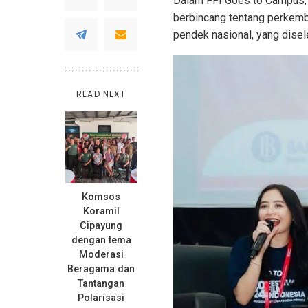
Dalam FFI Goes to Campus, 
berbincang tentang perkemba
pendek nasional, yang dise
READ NEXT
Komsos
Koramil
Cipayung
dengan tema
Moderasi
Beragama dan
Tantangan
Polarisasi