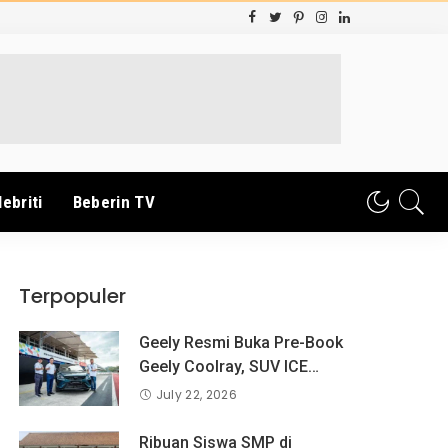
lebriti
Beberin TV
Terpopuler
Geely Resmi Buka Pre-Book
Geely Coolray, SUV ICE
Pertama Geely di Indonesia
July 22, 2026
yang Dipercaya Lebih dari 1,3
Juta Pengguna Global.
Ribuan Siswa SMP di