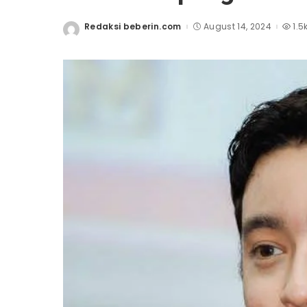
Redaksi beberin.com
August 14, 2024
1.5
Posted
by