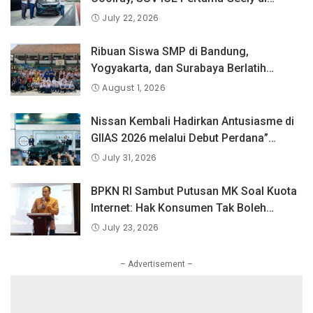
Indonesia yang Dipercaya Lebih dari 1,3
July 22, 2026
Juta Pengguna Global.
Ribuan Siswa SMP di Bandung,
Yogyakarta, dan Surabaya Berlatih
Langsung Bersama Atlet Voli Nasional di
August 1, 2026
PLN Mobile Jalan Juara JEVA Spike
Nation 2026.
Nissan Kembali Hadirkan Antusiasme di
GIIAS 2026 melalui Debut Perdana”
Fairlady Z di Indonesia”
July 31, 2026
BPKN RI Sambut Putusan MK Soal Kuota
Internet: Hak Konsumen Tak Boleh
Hangus Sepihak
July 23, 2026
– Advertisement –