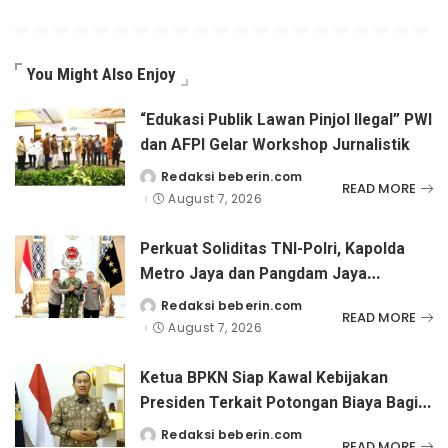
You Might Also Enjoy
“Edukasi Publik Lawan Pinjol Ilegal” PWI
dan AFPI Gelar Workshop Jurnalistik
Redaksi beberin.com
Posted
READ MORE
by
August 7, 2026
Perkuat Soliditas TNI-Polri, Kapolda
Metro Jaya dan Pangdam Jaya
Kunjungi Dankorps Brimob Polri
Redaksi beberin.com
Posted
READ MORE
by
August 7, 2026
Ketua BPKN Siap Kawal Kebijakan
Presiden Terkait Potongan Biaya Bagi
Penyandang Disabilitas
Redaksi beberin.com
Posted
READ MORE