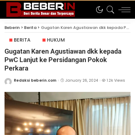
Beberin
>
Berita
>
Gugatan Karen Agustiawan dkk kepada PwC Lanjut ke Persidangan Pokok Perkara
BERITA
HUKUM
Gugatan Karen Agustiawan dkk kepada
PwC Lanjut ke Persidangan Pokok
Perkara
Redaksi beberin.com
January 26, 2024
1.2k Views
Posted
by