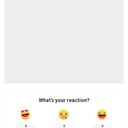
What’s your reaction?
0
0
0