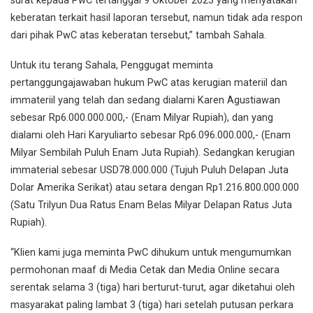
surat kepada PwC tertanggal 9 Oktober 2023 yang menyatakan
keberatan terkait hasil laporan tersebut, namun tidak ada respon
dari pihak PwC atas keberatan tersebut,” tambah Sahala.
Untuk itu terang Sahala, Penggugat meminta
pertanggungajawaban hukum PwC atas kerugian materiil dan
immateriil yang telah dan sedang dialami Karen Agustiawan
sebesar Rp6.000.000.000,- (Enam Milyar Rupiah), dan yang
dialami oleh Hari Karyuliarto sebesar Rp6.096.000.000,- (Enam
Milyar Sembilah Puluh Enam Juta Rupiah). Sedangkan kerugian
immaterial sebesar USD78.000.000 (Tujuh Puluh Delapan Juta
Dolar Amerika Serikat) atau setara dengan Rp1.216.800.000.000
(Satu Trilyun Dua Ratus Enam Belas Milyar Delapan Ratus Juta
Rupiah).
“Klien kami juga meminta PwC dihukum untuk mengumumkan
permohonan maaf di Media Cetak dan Media Online secara
serentak selama 3 (tiga) hari berturut-turut, agar diketahui oleh
masyarakat paling lambat 3 (tiga) hari setelah putusan perkara