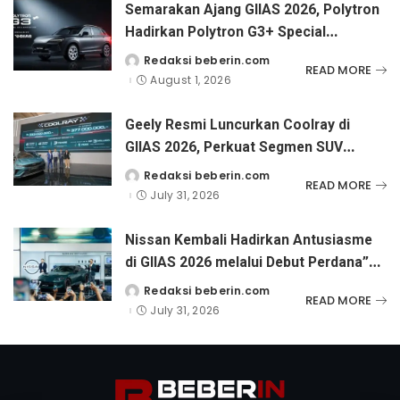
Semarakan Ajang GIIAS 2026, Polytron
Hadirkan Polytron G3+ Special
Collaboration dengan Tampilan Two-
Redaksi beberin.com
Posted
READ MORE
by
Tone
August 1, 2026
Geely Resmi Luncurkan Coolray di
GIIAS 2026, Perkuat Segmen SUV
dengan Performa Turbo dan Fitur
Redaksi beberin.com
Posted
READ MORE
by
Lengkap untuk Mobilitas Harian.
July 31, 2026
Nissan Kembali Hadirkan Antusiasme
di GIIAS 2026 melalui Debut Perdana”
Fairlady Z di Indonesia”
Redaksi beberin.com
Posted
READ MORE
by
July 31, 2026