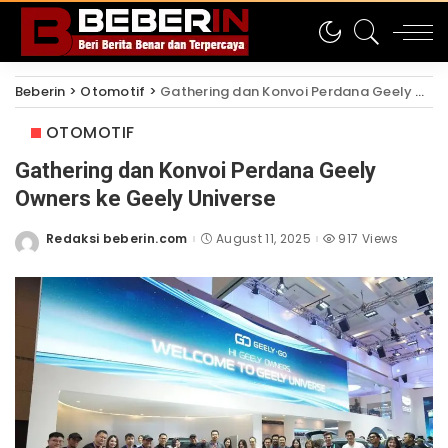
Beberin
>
Otomotif
>
Gathering dan Konvoi Perdana Geely Owners ke Geely Universe
OTOMOTIF
Gathering dan Konvoi Perdana Geely
Owners ke Geely Universe
Redaksi beberin.com
August 11, 2025
917 Views
Posted
by