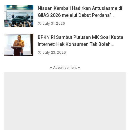
PLN Mobile Jalan Juara JEVA Spike
Nation 2026.
Nissan Kembali Hadirkan Antusiasme di
GIIAS 2026 melalui Debut Perdana”
Fairlady Z di Indonesia”
July 31, 2026
BPKN RI Sambut Putusan MK Soal Kuota
Internet: Hak Konsumen Tak Boleh
Hangus Sepihak
July 23, 2026
– Advertisement –