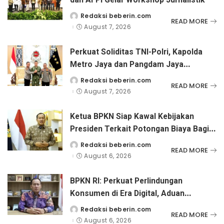
Redaksi beberin.com
Posted
READ MORE
by
August 7, 2026
Perkuat Soliditas TNI-Polri, Kapolda
Metro Jaya dan Pangdam Jaya
Kunjungi Dankorps Brimob Polri
Redaksi beberin.com
Posted
READ MORE
by
August 7, 2026
Ketua BPKN Siap Kawal Kebijakan
Presiden Terkait Potongan Biaya Bagi
Penyandang Disabilitas
Redaksi beberin.com
Posted
READ MORE
by
August 6, 2026
BPKN RI: Perkuat Perlindungan
Konsumen di Era Digital, Aduan
Pinjaman Online Masih Menjadi
Redaksi beberin.com
Posted
READ MORE
by
Perhatian Serius
August 6, 2026