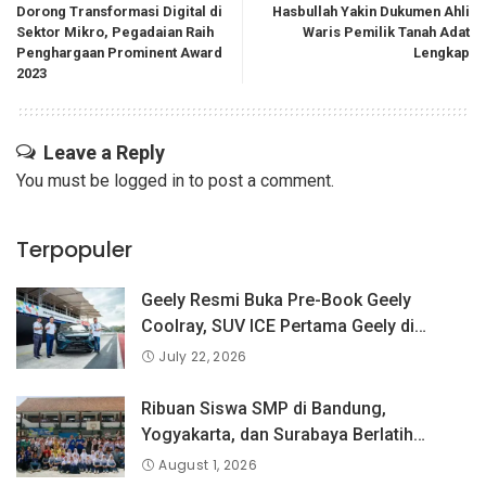
Dorong Transformasi Digital di
Hasbullah Yakin Dukumen Ahli
Sektor Mikro, Pegadaian Raih
Waris Pemilik Tanah Adat
Penghargaan Prominent Award
Lengkap
2023
Leave a Reply
You must be
logged in
to post a comment.
Terpopuler
Geely Resmi Buka Pre-Book Geely
Coolray, SUV ICE Pertama Geely di
Indonesia yang Dipercaya Lebih dari 1,3
July 22, 2026
Juta Pengguna Global.
Ribuan Siswa SMP di Bandung,
Yogyakarta, dan Surabaya Berlatih
Langsung Bersama Atlet Voli Nasional di
August 1, 2026