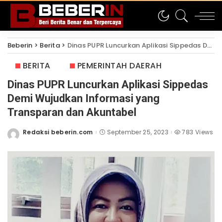
Beberin
>
Berita
>
Dinas PUPR Luncurkan Aplikasi Sippedas Demi Wujudkan Informasi yang Transparan dan Akuntabel
BERITA
PEMERINTAH DAERAH
Dinas PUPR Luncurkan Aplikasi Sippedas
Demi Wujudkan Informasi yang
Transparan dan Akuntabel
Redaksi beberin.com
September 25, 2023
783 Views
Posted
by