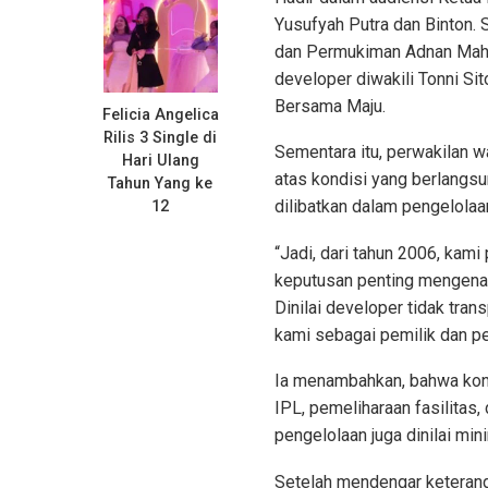
Yusufyah Putra dan Binton.
dan Permukiman Adnan Mahyu
developer diwakili Tonni S
Bersama Maju.
Felicia Angelica
Rilis 3 Single di
Sementara itu, perwakilan 
Hari Ulang
atas kondisi yang berlangs
Tahun Yang ke
dilibatkan dalam pengelolaa
12
“Jadi, dari tahun 2006, kami
keputusan penting mengenai
Dinilai developer tidak tra
kami sebagai pemilik dan pen
Ia menambahkan, bahwa kondi
IPL, pemeliharaan fasilitas,
pengelolaan juga dinilai min
Setelah mendengar keterang