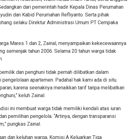
 Sedangkan dari pemerintah hadir Kepala Dinas Perumahan
din dan Kabid Perumahan Refliyanto. Serta pihak
itohang selaku Direktur Administrasi Umum PT Cempaka
warga Mares 1 dan 2, Zainal, menyampaikan kekecewaannya
ung semenjak tahun 2006. Selama 20 tahun warga tidak
n
 pemilik dan penghuni tidak pernah dilibatkan dalam
 pengelolaan apartemen. Padahal hak kami ada di situ.
nsparan, karena seenaknya menaikkan tarif tanpa melibatkan
ghuni,” keluh Zainal.
si ini membuat warga tidak memiliki kendali atas iuran
 dan pemilihan pengelola. “Artinya, dengan transparansi
im,” pungkas Zainal.
an dan keluhan warga, Komisi A Keluarkan Tiga