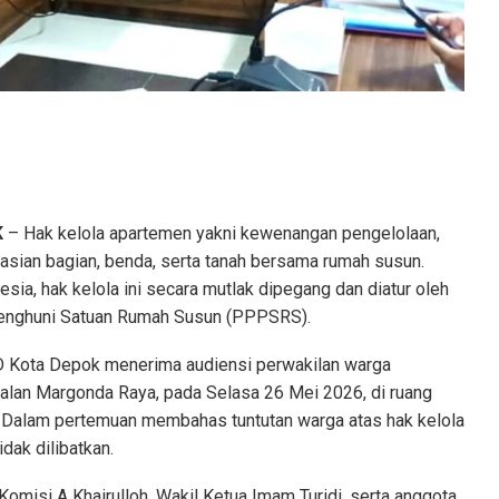
K
– Hak kelola apartemen yakni kewenangan pengelolaan,
asian bagian, benda, serta tanah bersama rumah susun.
sia, hak kelola ini secara mutlak dipegang dan diatur oleh
enghuni Satuan Rumah Susun (PPPSRS).
D Kota Depok menerima audiensi perwakilan warga
alan Margonda Raya, pada Selasa 26 Mei 2026, di ruang
Dalam pertemuan membahas tuntutan warga atas hak kelola
dak dilibatkan.
Komisi A Khairulloh, Wakil Ketua Imam Turidi, serta anggota