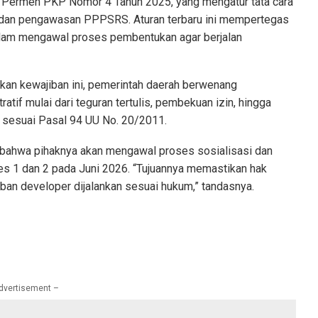
eh Permen PKP Nomor 4 Tahun 2025, yang mengatur tata cara
dan pengawasan PPPSRS. Aturan terbaru ini mempertegas
alam mengawal proses pembentukan agar berjalan
an kewajiban ini, pemerintah daerah berwenang
tif mulai dari teguran tertulis, pembekuan izin, hingga
l sesuai Pasal 94 UU No. 20/2011.
bahwa pihaknya akan mengawal proses sosialisasi dan
1 dan 2 pada Juni 2026. “Tujuannya memastikan hak
iban developer dijalankan sesuai hukum,” tandasnya.
dvertisement –