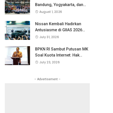
Bandung, Yogyakarta, dan
Surabaya Berlatih Langsung
August 1, 2026
Bersama Atlet Voli Nasional
di PLN Mobile Jalan Juara
Nissan Kembali Hadirkan
JEVA Spike Nation 2026.
Antusiasme di GIIAS 2026
melalui Debut Perdana”
July 31, 2026
Fairlady Z di Indonesia”
BPKN RI Sambut Putusan MK
Soal Kuota Internet: Hak
Konsumen Tak Boleh Hangus
July 23, 2026
Sepihak
– Advertisement –