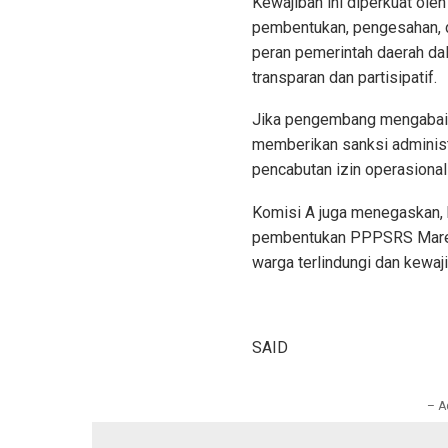
Kewajiban ini diperkuat ol
pembentukan, pengesahan, 
peran pemerintah daerah d
transparan dan partisipatif.
Jika pengembang mengabaik
memberikan sanksi administra
pencabutan izin operasiona
Komisi A juga menegaskan, 
pembentukan PPPSRS Mares 
warga terlindungi dan kewaj
SAID
– A