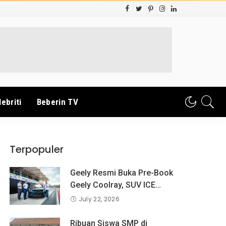
lebriti
Beberin TV
Terpopuler
Geely Resmi Buka Pre-Book
Geely Coolray, SUV ICE
Pertama Geely di Indonesia
July 22, 2026
yang Dipercaya Lebih dari 1,3
Juta Pengguna Global.
Ribuan Siswa SMP di