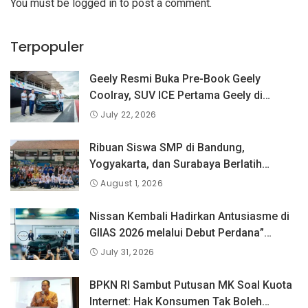
You must be
logged in
to post a comment.
Terpopuler
Geely Resmi Buka Pre-Book Geely
Coolray, SUV ICE Pertama Geely di
Indonesia yang Dipercaya Lebih dari 1,3
July 22, 2026
Juta Pengguna Global.
Ribuan Siswa SMP di Bandung,
Yogyakarta, dan Surabaya Berlatih
Langsung Bersama Atlet Voli Nasional di
August 1, 2026
PLN Mobile Jalan Juara JEVA Spike
Nation 2026.
Nissan Kembali Hadirkan Antusiasme di
GIIAS 2026 melalui Debut Perdana”
Fairlady Z di Indonesia”
July 31, 2026
BPKN RI Sambut Putusan MK Soal Kuota
Internet: Hak Konsumen Tak Boleh