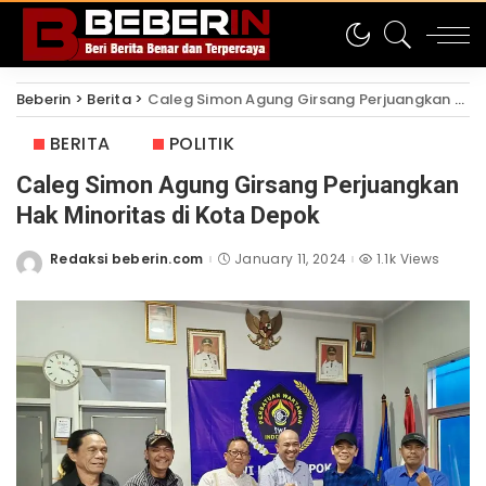
Beberin
>
Berita
>
Caleg Simon Agung Girsang Perjuangkan Hak Minoritas di Kota Depok
BERITA
POLITIK
Caleg Simon Agung Girsang Perjuangkan
Hak Minoritas di Kota Depok
Redaksi beberin.com
January 11, 2024
1.1k Views
Posted
by