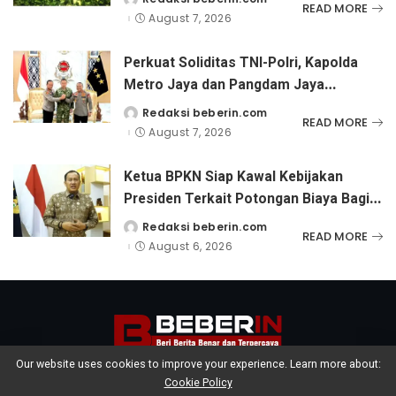
Posted
READ MORE
by
August 7, 2026
Perkuat Soliditas TNI-Polri, Kapolda
Metro Jaya dan Pangdam Jaya
Kunjungi Dankorps Brimob Polri
Redaksi beberin.com
Posted
READ MORE
by
August 7, 2026
Ketua BPKN Siap Kawal Kebijakan
Presiden Terkait Potongan Biaya Bagi
Penyandang Disabilitas
Redaksi beberin.com
Posted
READ MORE
by
August 6, 2026
Our website uses cookies to improve your experience. Learn more about:
Cookie Policy