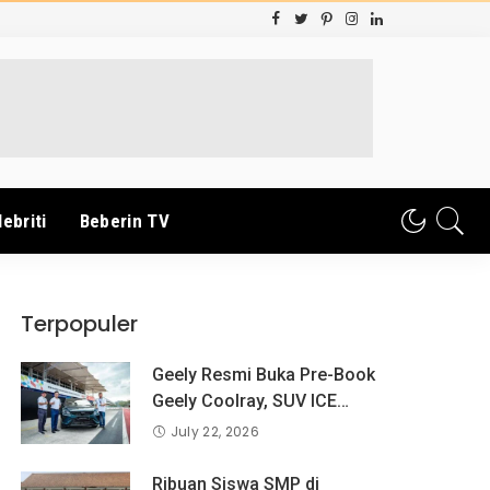
lebriti
Beberin TV
Terpopuler
Geely Resmi Buka Pre-Book
Geely Coolray, SUV ICE
Pertama Geely di Indonesia
July 22, 2026
yang Dipercaya Lebih dari 1,3
Juta Pengguna Global.
Ribuan Siswa SMP di