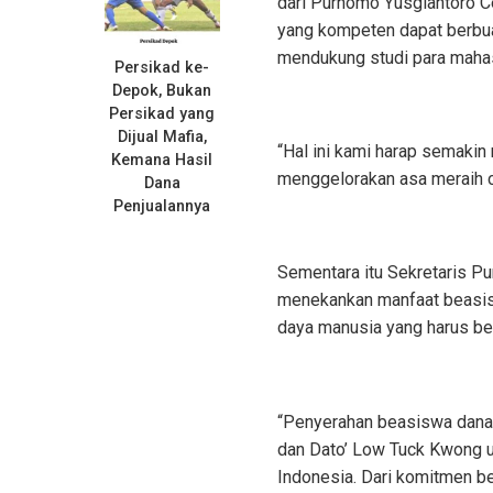
dari Purnomo Yusgiantoro C
yang kompeten dapat berbua
mendukung studi para maha
Persikad ke-
Depok, Bukan
Persikad yang
Dijual Mafia,
“Hal ini kami harap semaki
Kemana Hasil
menggelorakan asa meraih cit
Dana
Penjualannya
Sementara itu Sekretaris P
menekankan manfaat beasis
daya manusia yang harus ber
“Penyerahan beasiswa dana 
dan Dato’ Low Tuck Kwong 
Indonesia. Dari komitmen be