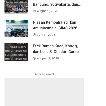
Bandung, Yogyakarta, dan
Surabaya Berlatih Langsung
August 1, 2026
Bersama Atlet Voli Nasional
di PLN Mobile Jalan Juara
Nissan Kembali Hadirkan
JEVA Spike Nation 2026.
Antusiasme di GIIAS 2026
melalui Debut Perdana”
July 31, 2026
Fairlady Z di Indonesia”
Efek Rumah Kaca, Knogg,
dan Leila S. Chudori Garap
OST Film Laut Bercerita
August 3, 2026
Berjudul Matilah Kau Mati
– Advertisement –