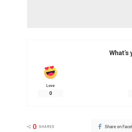
What’s 
Love
0
0
SHARES
Share on Fac