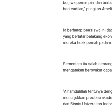
berjiwa pemimpin, dan berb
berkeadilan,” pungkas Ameli
Ia berharap beasiswa ini d
yang berlatar belakang eko
mereka tidak pernah padam.
Sementara itu salah seoran
mengatakan bersyukur dapat
“Alhamdulillah tentunya deng
menunjukkan prestasi akadem
dan Bisnis Universitas Indo