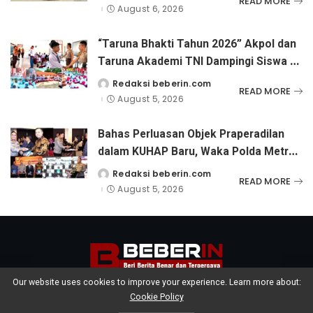
READ MORE
by
Perhatian Serius
August 6, 2026
“Taruna Bhakti Tahun 2026” Akpol dan
Taruna Akademi TNI Dampingi Siswa di
73 Sekolah Rakyat
Redaksi beberin.com
Posted
READ MORE
by
August 5, 2026
Bahas Perluasan Objek Praperadilan
dalam KUHAP Baru, Waka Polda Metro
Jaya Buka Seminar Hukum
Redaksi beberin.com
Posted
READ MORE
by
August 5, 2026
Our website uses cookies to improve your experience. Learn more about:
Cookie Policy