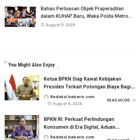
Bahas Perluasan Objek Praperadilan
dalam KUHAP Baru, Waka Polda Metro
Jaya Buka Seminar Hukum
August 5, 2026
You Might Also Enjoy
Ketua BPKN Siap Kawal Kebijakan
Presiden Terkait Potongan Biaya Bagi
Penyandang Disabilitas
Redaksi beberin.com
Posted
READ MORE
by
August 6, 2026
BPKN RI: Perkuat Perlindungan
Konsumen di Era Digital, Aduan
Pinjaman Online Masih Menjadi
Redaksi beberin.com
Posted