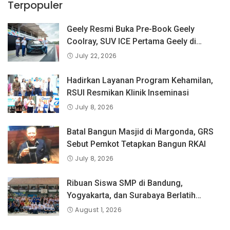
Terpopuler
Geely Resmi Buka Pre-Book Geely
Coolray, SUV ICE Pertama Geely di
Indonesia yang Dipercaya Lebih dari 1,3
July 22, 2026
Juta Pengguna Global.
Hadirkan Layanan Program Kehamilan,
RSUI Resmikan Klinik Inseminasi
July 8, 2026
Batal Bangun Masjid di Margonda, GRS
Sebut Pemkot Tetapkan Bangun RKAI
July 8, 2026
Ribuan Siswa SMP di Bandung,
Yogyakarta, dan Surabaya Berlatih
Langsung Bersama Atlet Voli Nasional di
August 1, 2026
PLN Mobile Jalan Juara JEVA Spike