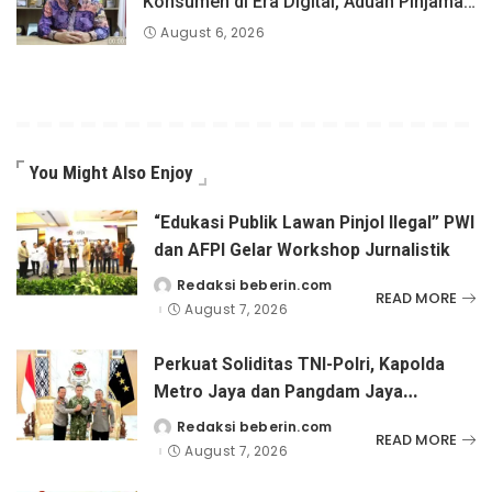
Konsumen di Era Digital, Aduan Pinjaman
Online Masih Menjadi Perhatian Serius
August 6, 2026
You Might Also Enjoy
“Edukasi Publik Lawan Pinjol Ilegal” PWI
dan AFPI Gelar Workshop Jurnalistik
Redaksi beberin.com
Posted
READ MORE
by
August 7, 2026
Perkuat Soliditas TNI-Polri, Kapolda
Metro Jaya dan Pangdam Jaya
Kunjungi Dankorps Brimob Polri
Redaksi beberin.com
Posted
READ MORE
by
August 7, 2026