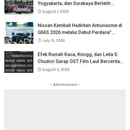
Yogyakarta, dan Surabaya Berlatih
Langsung Bersama Atlet Voli Nasional di
August 1, 2026
PLN Mobile Jalan Juara JEVA Spike
Nation 2026.
Nissan Kembali Hadirkan Antusiasme di
GIIAS 2026 melalui Debut Perdana”
Fairlady Z di Indonesia”
July 31, 2026
Efek Rumah Kaca, Knogg, dan Leila S.
Chudori Garap OST Film Laut Bercerita
Berjudul Matilah Kau Mati
August 3, 2026
– Advertisement –