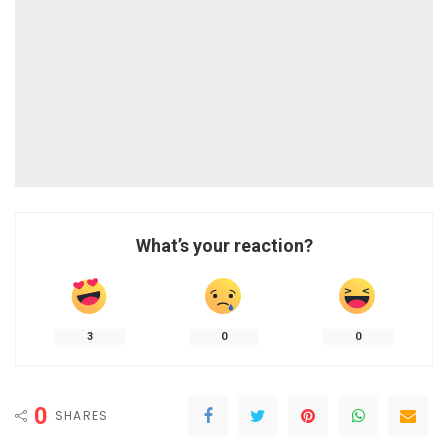
What’s your reaction?
3
0
0
0
SHARES