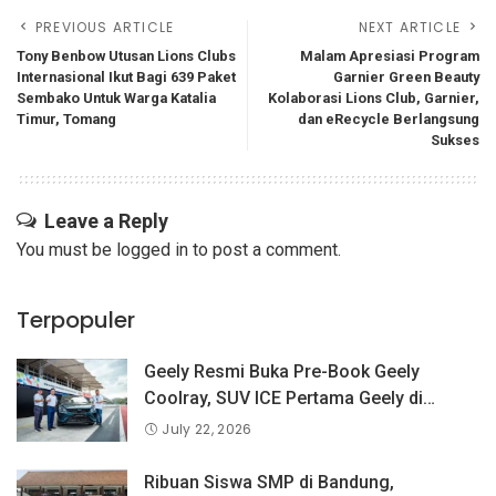
PREVIOUS ARTICLE
NEXT ARTICLE
Tony Benbow Utusan Lions Clubs
Malam Apresiasi Program
Internasional Ikut Bagi 639 Paket
Garnier Green Beauty
Sembako Untuk Warga Katalia
Kolaborasi Lions Club, Garnier,
Timur, Tomang
dan eRecycle Berlangsung
Sukses
Leave a Reply
You must be
logged in
to post a comment.
Terpopuler
Geely Resmi Buka Pre-Book Geely
Coolray, SUV ICE Pertama Geely di
Indonesia yang Dipercaya Lebih dari 1,3
July 22, 2026
Juta Pengguna Global.
Ribuan Siswa SMP di Bandung,