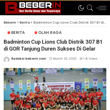
Beberin
>
Berita
>
Badminton Cup Lions Club Distrik 307 B1 di GOR Tanjung Duren Sukses Di Gelar
BERITA
OLAH RAGA
Badminton Cup Lions Club Distrik 307 B1
di GOR Tanjung Duren Sukses Di Gelar
Redaksi beberin.com
March 20, 2023
1.1k Views
Posted
by