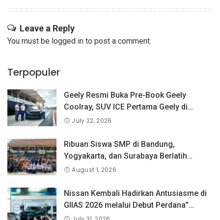
Leave a Reply
You must be
logged in
to post a comment.
Terpopuler
Geely Resmi Buka Pre-Book Geely
Coolray, SUV ICE Pertama Geely di
Indonesia yang Dipercaya Lebih dari 1,3
July 22, 2026
Juta Pengguna Global.
Ribuan Siswa SMP di Bandung,
Yogyakarta, dan Surabaya Berlatih
Langsung Bersama Atlet Voli Nasional di
August 1, 2026
PLN Mobile Jalan Juara JEVA Spike
Nation 2026.
Nissan Kembali Hadirkan Antusiasme di
GIIAS 2026 melalui Debut Perdana”
Fairlady Z di Indonesia”
July 31, 2026