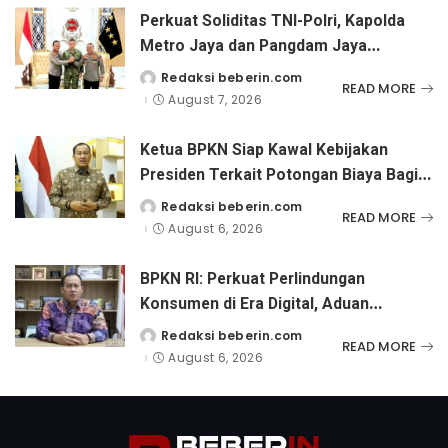
Perkuat Soliditas TNI-Polri, Kapolda
Metro Jaya dan Pangdam Jaya
Kunjungi Dankorps Brimob Polri
Redaksi beberin.com
Posted
READ MORE
by
August 7, 2026
Ketua BPKN Siap Kawal Kebijakan
Presiden Terkait Potongan Biaya Bagi
Penyandang Disabilitas
Redaksi beberin.com
Posted
READ MORE
by
August 6, 2026
BPKN RI: Perkuat Perlindungan
Konsumen di Era Digital, Aduan
Pinjaman Online Masih Menjadi
Redaksi beberin.com
Posted
READ MORE
by
Perhatian Serius
August 6, 2026