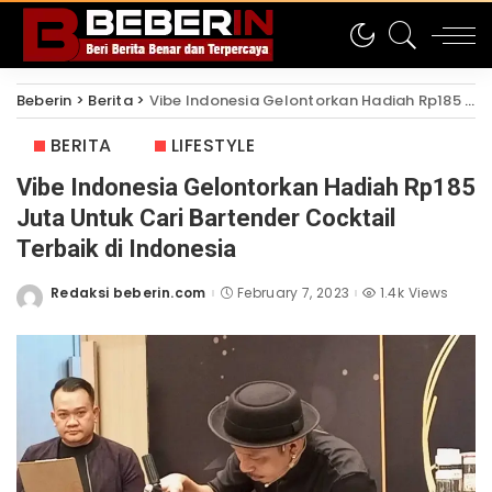
Beberin
>
Berita
>
Vibe Indonesia Gelontorkan Hadiah Rp185 Juta Untuk Cari Bartender Cocktail Terbaik di Indonesia
BERITA
LIFESTYLE
Vibe Indonesia Gelontorkan Hadiah Rp185
Juta Untuk Cari Bartender Cocktail
Terbaik di Indonesia
Redaksi beberin.com
February 7, 2023
1.4k Views
Posted
by