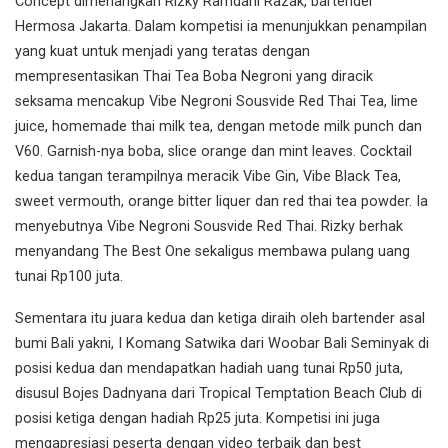
Concept dimenangkan Rizky Ramdani Razak, bartender
Hermosa Jakarta. Dalam kompetisi ia menunjukkan penampilan
yang kuat untuk menjadi yang teratas dengan
mempresentasikan Thai Tea Boba Negroni yang diracik
seksama mencakup Vibe Negroni Sousvide Red Thai Tea, lime
juice, homemade thai milk tea, dengan metode milk punch dan
V60. Garnish-nya boba, slice orange dan mint leaves. Cocktail
kedua tangan terampilnya meracik Vibe Gin, Vibe Black Tea,
sweet vermouth, orange bitter liquer dan red thai tea powder. Ia
menyebutnya Vibe Negroni Sousvide Red Thai. Rizky berhak
menyandang The Best One sekaligus membawa pulang uang
tunai Rp100 juta.
Sementara itu juara kedua dan ketiga diraih oleh bartender asal
bumi Bali yakni, I Komang Satwika dari Woobar Bali Seminyak di
posisi kedua dan mendapatkan hadiah uang tunai Rp50 juta,
disusul Bojes Dadnyana dari Tropical Temptation Beach Club di
posisi ketiga dengan hadiah Rp25 juta. Kompetisi ini juga
mengapresiasi peserta dengan video terbaik dan best