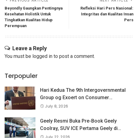
PREVIOUS ARTICLE
NEXT ARTICLE
Beyondly Gaungkan Pentingnya
Refleksi Hari Pers Nasional:
Kesehatan Holistik Untuk
Integritas dan Kualitas Insan
Tingkatkan Kualitas Hidup
Pers
Perempuan
Leave a Reply
You must be
logged in
to post a comment.
Terpopuler
Hari Kedua The 9th Intergovernmental
Group og Exoert on Consumer
Protection Law and Policy, BPKN RI
July 8, 2026
Sampaikan Pandangan Indonesia
tentang Keselamatan Produk dan
Geely Resmi Buka Pre-Book Geely
Perlindungan Konsumen Digital
Coolray, SUV ICE Pertama Geely di
Indonesia yang Dipercaya Lebih dari 1,3
July 22, 2026