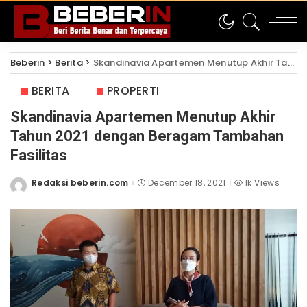
Beberin
>
Berita
>
Skandinavia Apartemen Menutup Akhir Tahun 2021 dengan Beragam Tambahan Fasilitas
BERITA
PROPERTI
Skandinavia Apartemen Menutup Akhir
Tahun 2021 dengan Beragam Tambahan
Fasilitas
Redaksi beberin.com
December 18, 2021
1k Views
Posted
by