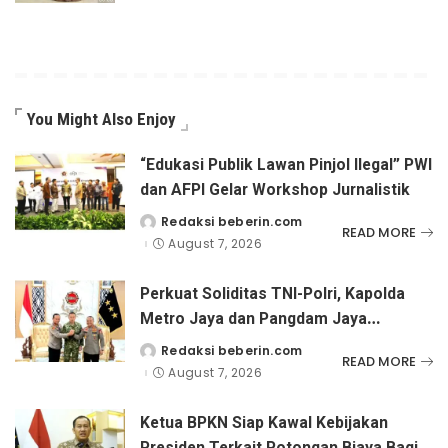
You Might Also Enjoy
“Edukasi Publik Lawan Pinjol Ilegal” PWI
dan AFPI Gelar Workshop Jurnalistik
Redaksi beberin.com
Posted
READ MORE
by
August 7, 2026
Perkuat Soliditas TNI-Polri, Kapolda
Metro Jaya dan Pangdam Jaya
Kunjungi Dankorps Brimob Polri
Redaksi beberin.com
Posted
READ MORE
by
August 7, 2026
Ketua BPKN Siap Kawal Kebijakan
Presiden Terkait Potongan Biaya Bagi