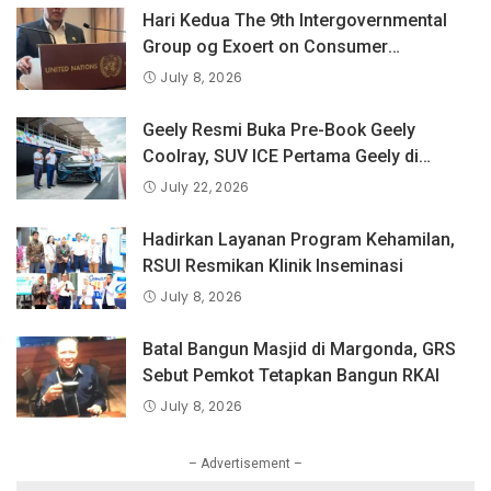
Hari Kedua The 9th Intergovernmental
Group og Exoert on Consumer
Protection Law and Policy, BPKN RI
July 8, 2026
Sampaikan Pandangan Indonesia
tentang Keselamatan Produk dan
Geely Resmi Buka Pre-Book Geely
Perlindungan Konsumen Digital
Coolray, SUV ICE Pertama Geely di
Indonesia yang Dipercaya Lebih dari 1,3
July 22, 2026
Juta Pengguna Global.
Hadirkan Layanan Program Kehamilan,
RSUI Resmikan Klinik Inseminasi
July 8, 2026
Batal Bangun Masjid di Margonda, GRS
Sebut Pemkot Tetapkan Bangun RKAI
July 8, 2026
– Advertisement –