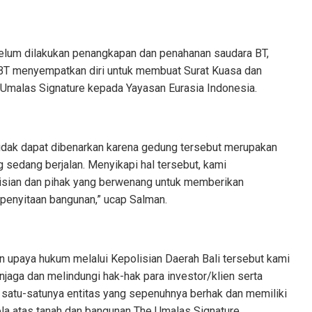
elum dilakukan penangkapan dan penahanan saudara BT,
 BT menyempatkan diri untuk membuat Surat Kuasa dan
malas Signature kepada Yayasan Eurasia Indonesia.
g tidak dapat dibenarkan karena gedung tersebut merupakan
g sedang berjalan. Menyikapi hal tersebut, kami
isian dan pihak yang berwenang untuk memberikan
 penyitaan bangunan,” ucap Salman.
n upaya hukum melalui Kepolisian Daerah Bali tersebut kami
jaga dan melindungi hak-hak para investor/klien serta
atu-satunya entitas yang sepenuhnya berhak dan memiliki
a atas tanah dan bangunan The Umalas Signature.