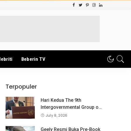
lebriti
Beberin TV
Terpopuler
Hari Kedua The 9th
Intergovernmental Group og
Exoert on Consumer
July 8, 2026
Protection Law and Policy,
BPKN RI Sampaikan
Geely Resmi Buka Pre-Book