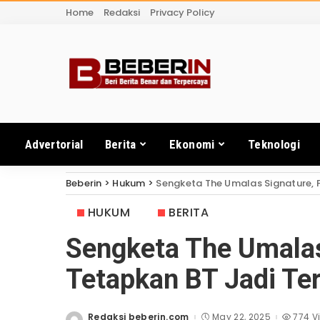
Home
Redaksi
Privacy Policy
Advertorial
Berita
Ekonomi
Teknologi
Beberin
>
Hukum
>
Sengketa The Umalas Signature, P
HUKUM
BERITA
Sengketa The Umalas 
Tetapkan BT Jadi Te
Redaksi beberin.com
May 22, 2025
774 V