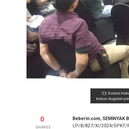
Kuasa Huku
kasus dugaan pen
0
Beberin.com, SEMINYAK B
LP/B/827/XI/2024/SPKT/PO
SHARES