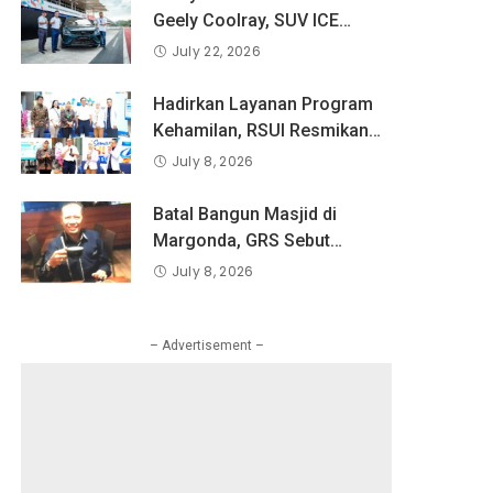
Pandangan Indonesia
Geely Coolray, SUV ICE
tentang Keselamatan Produk
Pertama Geely di Indonesia
July 22, 2026
dan Perlindungan Konsumen
yang Dipercaya Lebih dari 1,3
Digital
Juta Pengguna Global.
Hadirkan Layanan Program
Kehamilan, RSUI Resmikan
Klinik Inseminasi
July 8, 2026
Batal Bangun Masjid di
Margonda, GRS Sebut
Pemkot Tetapkan Bangun
July 8, 2026
RKAI
– Advertisement –