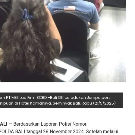
m PT MEI, Lae Firm SCBD -Bali Office adakan Jumpa pers
ipuan di Hotel Kamaniiya, Seminyak Bali, Rabu (21/5/2025).
ALI
— Berdasarkan Laporan Polisi Nomor:
LDA BALI tanggal 28 November 2024. Setelah melalui