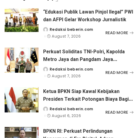
“Edukasi Publik Lawan Pinjol Ilegal” PWI
dan AFPI Gelar Workshop Jurnalistik
Redaksi beberin.com
Posted
READ MORE
by
August 7, 2026
Perkuat Soliditas TNI-Polri, Kapolda
Metro Jaya dan Pangdam Jaya
Kunjungi Dankorps Brimob Polri
Redaksi beberin.com
Posted
READ MORE
by
August 7, 2026
Ketua BPKN Siap Kawal Kebijakan
Presiden Terkait Potongan Biaya Bagi
Penyandang Disabilitas
Redaksi beberin.com
Posted
READ MORE
by
August 6, 2026
BPKN RI: Perkuat Perlindungan