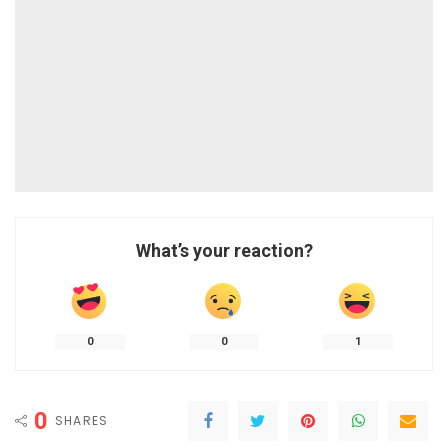
What’s your reaction?
0
0
1
0
SHARES