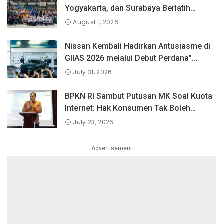
Yogyakarta, dan Surabaya Berlatih
Langsung Bersama Atlet Voli Nasional di
August 1, 2026
PLN Mobile Jalan Juara JEVA Spike
Nation 2026.
Nissan Kembali Hadirkan Antusiasme di
GIIAS 2026 melalui Debut Perdana”
Fairlady Z di Indonesia”
July 31, 2026
BPKN RI Sambut Putusan MK Soal Kuota
Internet: Hak Konsumen Tak Boleh
Hangus Sepihak
July 23, 2026
– Advertisement –