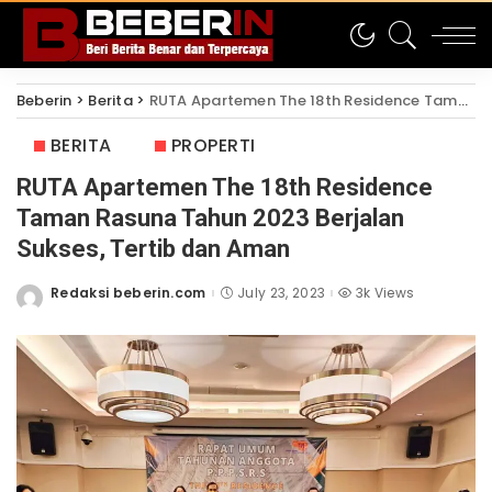
Beberin
>
Berita
>
RUTA Apartemen The 18th Residence Taman Rasuna Tahun 2023 Berjalan Sukses, Tertib dan Aman
BERITA
PROPERTI
RUTA Apartemen The 18th Residence
Taman Rasuna Tahun 2023 Berjalan
Sukses, Tertib dan Aman
Redaksi beberin.com
July 23, 2023
3k Views
Posted
by