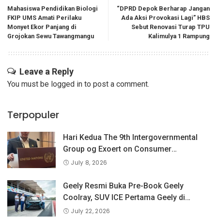
Mahasiswa Pendidikan Biologi
“DPRD Depok Berharap Jangan
FKIP UMS Amati Perilaku
Ada Aksi Provokasi Lagi” HBS
Monyet Ekor Panjang di
Sebut Renovasi Turap TPU
Grojokan Sewu Tawangmangu
Kalimulya 1 Rampung
Leave a Reply
You must be
logged in
to post a comment.
Terpopuler
Hari Kedua The 9th Intergovernmental
Group og Exoert on Consumer
Protection Law and Policy, BPKN RI
July 8, 2026
Sampaikan Pandangan Indonesia
tentang Keselamatan Produk dan
Geely Resmi Buka Pre-Book Geely
Perlindungan Konsumen Digital
Coolray, SUV ICE Pertama Geely di
Indonesia yang Dipercaya Lebih dari 1,3
July 22, 2026