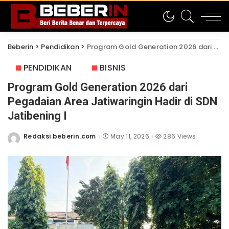
Beberin
>
Pendidikan
>
Program Gold Generation 2026 dari Pegadaian Area Jatiwaringin Hadir di SDN Jatibening I
PENDIDIKAN
BISNIS
Program Gold Generation 2026 dari
Pegadaian Area Jatiwaringin Hadir di SDN
Jatibening I
Redaksi beberin.com
May 11, 2026
286 Views
Posted
by