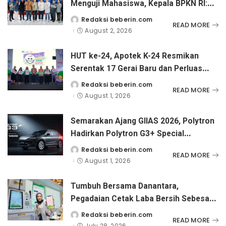
Menguji Mahasiswa, Kepala BPKN RI:
Indonesia Bisa Lahirkan CEO Muda
Redaksi beberin.com
Posted
READ MORE
by
Seperti Tiongkok
August 2, 2026
HUT ke-24, Apotek K-24 Resmikan
Serentak 17 Gerai Baru dan Perluas
Upaya Pencegahan Stunting Melalui
Redaksi beberin.com
Posted
READ MORE
by
Festival Sehat Ceria si Kecil di NTT
August 1, 2026
Semarakan Ajang GIIAS 2026, Polytron
Hadirkan Polytron G3+ Special
Collaboration dengan Tampilan Two-
Redaksi beberin.com
Posted
READ MORE
by
Tone
August 1, 2026
Tumbuh Bersama Danantara,
Pegadaian Cetak Laba Bersih Sebesar
Rp 6,59 Triliun di Semester I Tahun
Redaksi beberin.com
Posted
READ MORE
by
2026
July 28, 2026