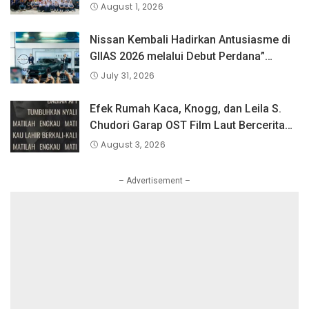
Langsung Bersama Atlet Voli Nasional di
August 1, 2026
PLN Mobile Jalan Juara JEVA Spike
Nation 2026.
Nissan Kembali Hadirkan Antusiasme di
GIIAS 2026 melalui Debut Perdana”
Fairlady Z di Indonesia”
July 31, 2026
Efek Rumah Kaca, Knogg, dan Leila S.
Chudori Garap OST Film Laut Bercerita
Berjudul Matilah Kau Mati
August 3, 2026
– Advertisement –