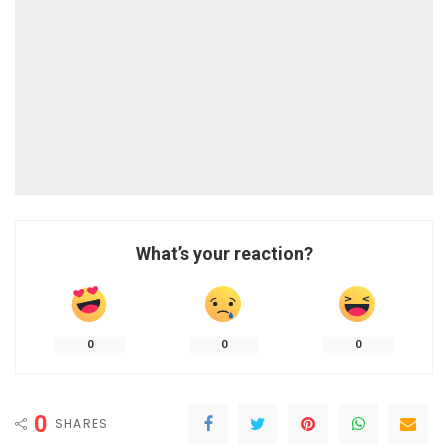
What’s your reaction?
0
0
0
0
SHARES