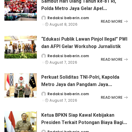
Sambut Hari Ulang Tahun ke-81 RI,
Polda Metro Jaya Gelar Apel
Kebangsaan
Redaksi beberin.com
Posted
READ MORE
by
August 8, 2026
“Edukasi Publik Lawan Pinjol Ilegal” PWI
dan AFPI Gelar Workshop Jurnalistik
Redaksi beberin.com
Posted
READ MORE
by
August 7, 2026
Perkuat Soliditas TNI-Polri, Kapolda
Metro Jaya dan Pangdam Jaya
Kunjungi Dankorps Brimob Polri
Redaksi beberin.com
Posted
READ MORE
by
August 7, 2026
Ketua BPKN Siap Kawal Kebijakan
Presiden Terkait Potongan Biaya Bagi
Penyandang Disabilitas
Redaksi beberin.com