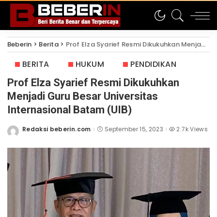
Beberin
>
Berita
>
Prof Elza Syarief Resmi Dikukuhkan Menjadi Guru Besar Universitas Internasional Batam (UIB)
BERITA
HUKUM
PENDIDIKAN
Prof Elza Syarief Resmi Dikukuhkan
Menjadi Guru Besar Universitas
Internasional Batam (UIB)
Redaksi beberin.com
September 15, 2023
2.7k Views
Posted
by