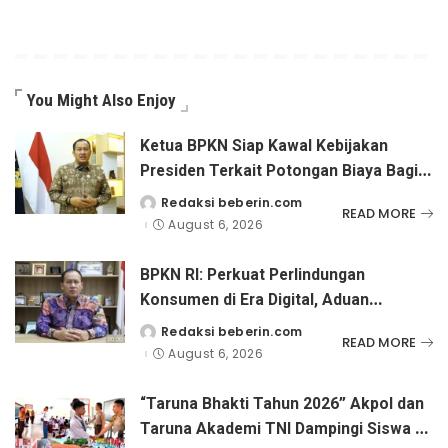
You Might Also Enjoy
Ketua BPKN Siap Kawal Kebijakan
Presiden Terkait Potongan Biaya Bagi
Penyandang Disabilitas
Redaksi beberin.com
Posted
READ MORE
by
August 6, 2026
BPKN RI: Perkuat Perlindungan
Konsumen di Era Digital, Aduan
Pinjaman Online Masih Menjadi
Redaksi beberin.com
Posted
READ MORE
by
Perhatian Serius
August 6, 2026
“Taruna Bhakti Tahun 2026” Akpol dan
Taruna Akademi TNI Dampingi Siswa di