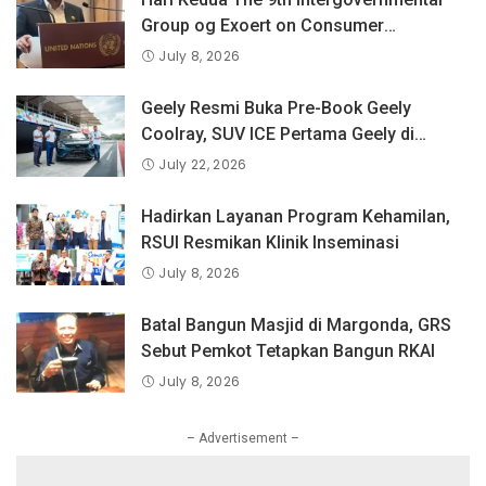
Group og Exoert on Consumer
Protection Law and Policy, BPKN RI
July 8, 2026
Sampaikan Pandangan Indonesia
tentang Keselamatan Produk dan
Geely Resmi Buka Pre-Book Geely
Perlindungan Konsumen Digital
Coolray, SUV ICE Pertama Geely di
Indonesia yang Dipercaya Lebih dari 1,3
July 22, 2026
Juta Pengguna Global.
Hadirkan Layanan Program Kehamilan,
RSUI Resmikan Klinik Inseminasi
July 8, 2026
Batal Bangun Masjid di Margonda, GRS
Sebut Pemkot Tetapkan Bangun RKAI
July 8, 2026
– Advertisement –