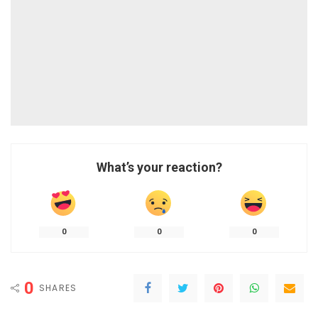
What’s your reaction?
0
0
0
0
SHARES