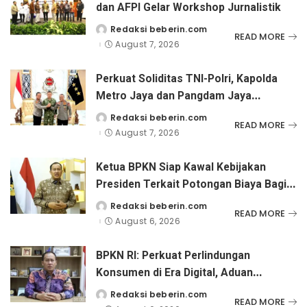
dan AFPI Gelar Workshop Jurnalistik
Redaksi beberin.com
Posted
READ MORE
by
August 7, 2026
Perkuat Soliditas TNI-Polri, Kapolda
Metro Jaya dan Pangdam Jaya
Kunjungi Dankorps Brimob Polri
Redaksi beberin.com
Posted
READ MORE
by
August 7, 2026
Ketua BPKN Siap Kawal Kebijakan
Presiden Terkait Potongan Biaya Bagi
Penyandang Disabilitas
Redaksi beberin.com
Posted
READ MORE
by
August 6, 2026
BPKN RI: Perkuat Perlindungan
Konsumen di Era Digital, Aduan
Pinjaman Online Masih Menjadi
Redaksi beberin.com
Posted
READ MORE
by
Perhatian Serius