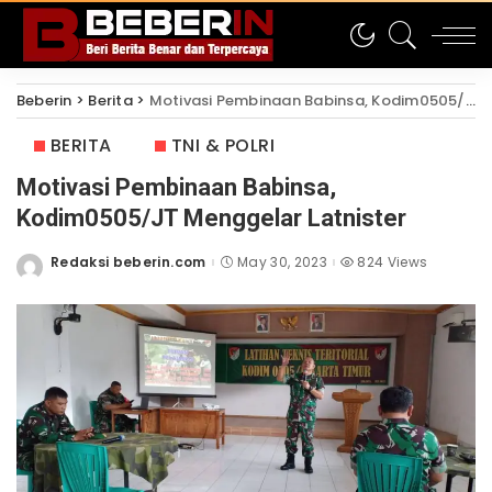
Beberin
>
Berita
>
Motivasi Pembinaan Babinsa, Kodim0505/JT Menggelar Latnister
BERITA
TNI & POLRI
Motivasi Pembinaan Babinsa,
Kodim0505/JT Menggelar Latnister
Redaksi beberin.com
May 30, 2023
824 Views
Posted
by