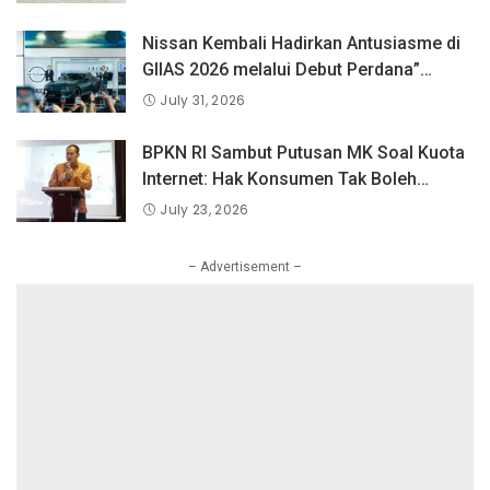
PLN Mobile Jalan Juara JEVA Spike
Nation 2026.
Nissan Kembali Hadirkan Antusiasme di
GIIAS 2026 melalui Debut Perdana”
Fairlady Z di Indonesia”
July 31, 2026
BPKN RI Sambut Putusan MK Soal Kuota
Internet: Hak Konsumen Tak Boleh
Hangus Sepihak
July 23, 2026
– Advertisement –