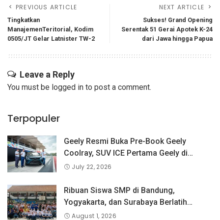
PREVIOUS ARTICLE
NEXT ARTICLE
Tingkatkan
Sukses! Grand Opening
ManajemenTeritorial, Kodim
Serentak 51 Gerai Apotek K-24
0505/JT Gelar Latnister TW-2
dari Jawa hingga Papua
Leave a Reply
You must be
logged in
to post a comment.
Terpopuler
Geely Resmi Buka Pre-Book Geely
Coolray, SUV ICE Pertama Geely di
Indonesia yang Dipercaya Lebih dari 1,3
July 22, 2026
Juta Pengguna Global.
Ribuan Siswa SMP di Bandung,
Yogyakarta, dan Surabaya Berlatih
Langsung Bersama Atlet Voli Nasional di
August 1, 2026