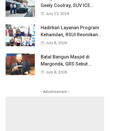
Pandangan Indonesia
Geely Coolray, SUV ICE
tentang Keselamatan Produk
Pertama Geely di Indonesia
July 22, 2026
dan Perlindungan Konsumen
yang Dipercaya Lebih dari 1,3
Digital
Juta Pengguna Global.
Hadirkan Layanan Program
Kehamilan, RSUI Resmikan
Klinik Inseminasi
July 8, 2026
Batal Bangun Masjid di
Margonda, GRS Sebut
Pemkot Tetapkan Bangun
July 8, 2026
RKAI
– Advertisement –