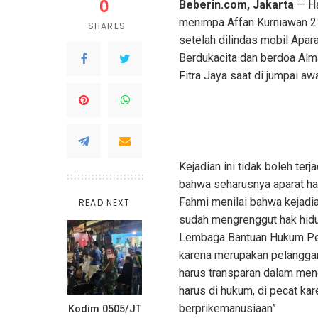
0
Beberin.com, Jakarta
— Ha
menimpa Affan Kurniawan 21
SHARES
setelah dilindas mobil Apar
Berdukacita dan berdoa Alm
Fitra Jaya saat di jumpai aw
Kejadian ini tidak boleh ter
bahwa seharusnya aparat had
Fahmi menilai bahwa kejadia
READ NEXT
sudah mengrenggut hak hidup
Lembaga Bantuan Hukum Pej
karena merupakan pelanggar
harus transparan dalam mengu
harus di hukum, di pecat ka
berprikemanusiaan”
Kodim 0505/JT