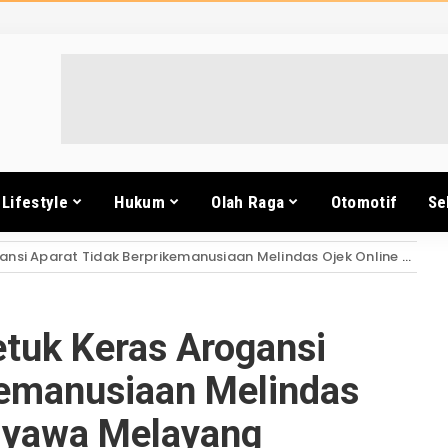
Lifestyle
Hukum
Olah Raga
Otomotif
Se
at Tidak Berprikemanusiaan Melindas Ojek Online Hingga Nyawa Melayang
uk Keras Arogansi
kemanusiaan Melindas
 Nyawa Melayang