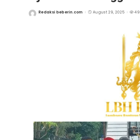
Redaksi beberin.com
August 29, 2025
49
Posted
by