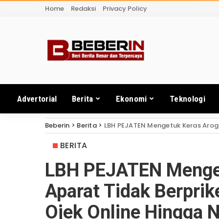
Home
Redaksi
Privacy Policy
Advertorial
Berita
Ekonomi
Teknologi
Beberin
>
Berita
>
LBH PEJATEN Mengetuk Keras Arogansi Apar
BERITA
LBH PEJATEN Menget
Aparat Tidak Berpri
Ojek Online Hingga