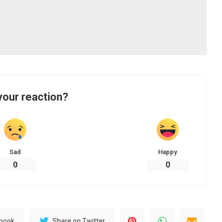
your reaction?
Sad
Happy
0
0
ebook
Share on Twitter