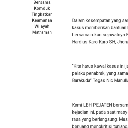
Bersama
Komduk
Tingkatkan
Dalam kesempatan yang sam
Keamanan
Wilayah
kasus memberikan bantuan h
Matraman
bersama rekan sejawatnya N
Hardius Karo Karo SH, Jhon
“Kita harus kawal kasus ini
pelaku penabrak, yang sama
Barakuda” Tegas Nic Manull
Kami LBH PEJATEN bersama m
kejadian ini, pada saat ma
rasa yang berlangsung. Mas
berjuang mengkritisi tunjanga