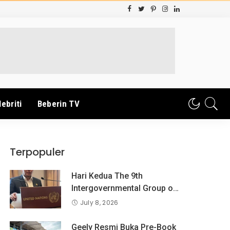
lebriti
Beberin TV
Terpopuler
Hari Kedua The 9th
Intergovernmental Group og
Exoert on Consumer
July 8, 2026
Protection Law and Policy,
BPKN RI Sampaikan
Geely Resmi Buka Pre-Book