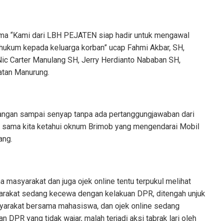
a “Kami dari LBH PEJATEN siap hadir untuk mengawal
ukum kepada keluarga korban” ucap Fahmi Akbar, SH,
ic Carter Manulang SH, Jerry Herdianto Nababan SH,
atan Manurung.
 jangan sampai senyap tanpa ada pertanggungjawaban dari
 sama kita ketahui oknum Brimob yang mengendarai Mobil
ang.
asyarakat dan juga ojek online tentu terpukul melihat
syarakat sedang kecewa dengan kelakuan DPR, ditengah unjuk
yarakat bersama mahasiswa, dan ojek online sedang
n DPR yang tidak wajar, malah terjadi aksi tabrak lari oleh