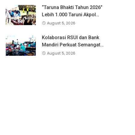
“Taruna Bhakti Tahun 2026”
Lebih 1.000 Taruni Akpol
Perkuat Pembentukan
August 5, 2026
Karakter Siswa Sekolah
Rakyat
Kolaborasi RSUI dan Bank
Mandiri Perkuat Semangat
Gotong Royong Melalui Aksi
August 5, 2026
Donor Darah