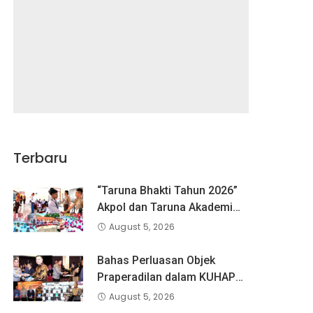
Terbaru
“Taruna Bhakti Tahun 2026”
Akpol dan Taruna Akademi
TNI Dampingi Siswa di 73
August 5, 2026
Sekolah Rakyat
Bahas Perluasan Objek
Praperadilan dalam KUHAP
Baru, Waka Polda Metro Jaya
August 5, 2026
Buka Seminar Hukum