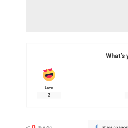
What’s 
Love
2
0
SHARES
Share on Fac