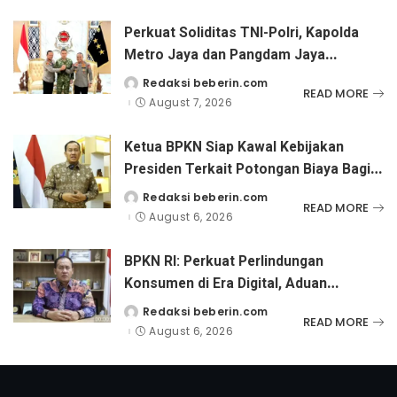
Perkuat Soliditas TNI-Polri, Kapolda
Metro Jaya dan Pangdam Jaya
Kunjungi Dankorps Brimob Polri
Redaksi beberin.com
Posted
READ MORE
by
August 7, 2026
Ketua BPKN Siap Kawal Kebijakan
Presiden Terkait Potongan Biaya Bagi
Penyandang Disabilitas
Redaksi beberin.com
Posted
READ MORE
by
August 6, 2026
BPKN RI: Perkuat Perlindungan
Konsumen di Era Digital, Aduan
Pinjaman Online Masih Menjadi
Redaksi beberin.com
Posted
READ MORE
by
Perhatian Serius
August 6, 2026