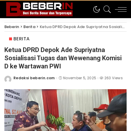
Beberin
>
Berita
>
Ketua DPRD Depok Ade Supriyatna Sosialisasi Tugas dan Wewenang Komisi D ke Wartawan PWI
BERITA
Ketua DPRD Depok Ade Supriyatna
Sosialisasi Tugas dan Wewenang Komisi
D ke Wartawan PWI
Redaksi beberin.com
November 5, 2025
263 Views
Posted
by