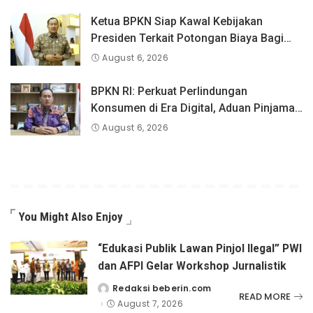
Ketua BPKN Siap Kawal Kebijakan
Presiden Terkait Potongan Biaya Bagi
Penyandang Disabilitas
August 6, 2026
BPKN RI: Perkuat Perlindungan
Konsumen di Era Digital, Aduan Pinjaman
Online Masih Menjadi Perhatian Serius
August 6, 2026
You Might Also Enjoy
“Edukasi Publik Lawan Pinjol Ilegal” PWI
dan AFPI Gelar Workshop Jurnalistik
Redaksi beberin.com
Posted
READ MORE
by
August 7, 2026