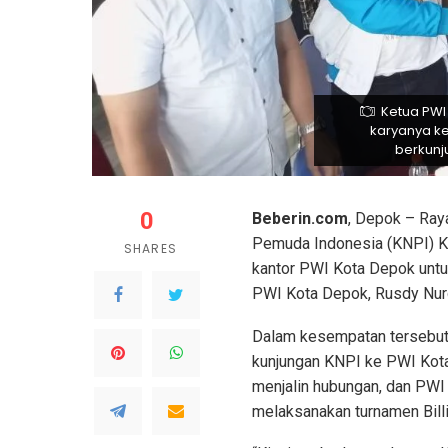
Ketua PWI
karyanya ke
berkunj
0
Beberin.com
, Depok – Ra
Pemuda Indonesia (KNPI) K
SHARES
kantor PWI Kota Depok untuk
PWI Kota Depok, Rusdy Nurd
Dalam kesempatan tersebut
kunjungan KNPI ke PWI Kota 
menjalin hubungan, dan PWI
melaksanakan turnamen Bill