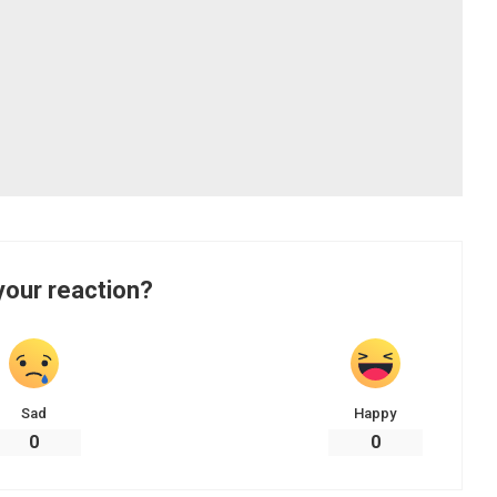
your reaction?
Sad
Happy
0
0