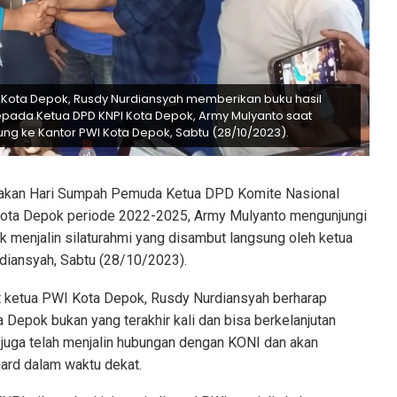
 Kota Depok, Rusdy Nurdiansyah memberikan buku hasil
pada Ketua DPD KNPI Kota Depok, Army Mulyanto saat
ung ke Kantor PWI Kota Depok, Sabtu (28/10/2023).
yakan Hari Sumpah Pemuda Ketua DPD Komite Nasional
ota Depok periode 2022-2025, Army Mulyanto mengunjungi
 menjalin silaturahmi yang disambut langsung oleh ketua
iansyah, Sabtu (28/10/2023).
 ketua PWI Kota Depok, Rusdy Nurdiansyah berharap
Depok bukan yang terakhir kali dan bisa berkelanjutan
 juga telah menjalin hubungan dengan KONI dan akan
iard dalam waktu dekat.