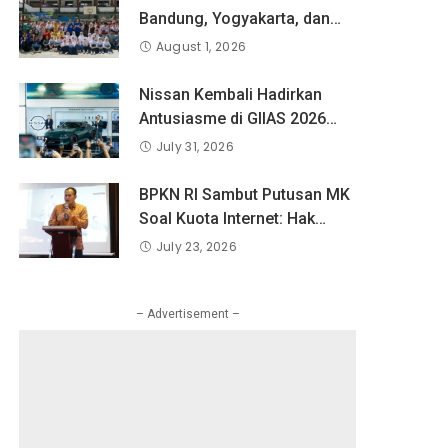
Bandung, Yogyakarta, dan
Surabaya Berlatih Langsung
August 1, 2026
Bersama Atlet Voli Nasional
di PLN Mobile Jalan Juara
Nissan Kembali Hadirkan
JEVA Spike Nation 2026.
Antusiasme di GIIAS 2026
melalui Debut Perdana”
July 31, 2026
Fairlady Z di Indonesia”
BPKN RI Sambut Putusan MK
Soal Kuota Internet: Hak
Konsumen Tak Boleh Hangus
July 23, 2026
Sepihak
– Advertisement –