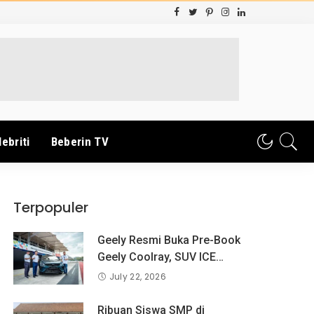
lebriti
Beberin TV
Terpopuler
Geely Resmi Buka Pre-Book
Geely Coolray, SUV ICE
Pertama Geely di Indonesia
July 22, 2026
yang Dipercaya Lebih dari 1,3
Juta Pengguna Global.
Ribuan Siswa SMP di