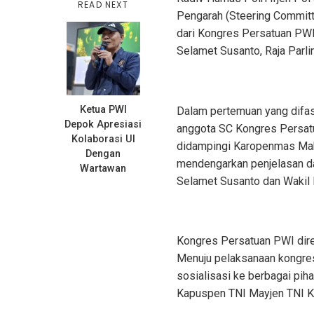
READ NEXT
Pengarah (Steering Committ
dari Kongres Persatuan PWI y
Selamet Susanto, Raja Parl
Ketua PWI
Dalam pertemuan yang difasi
Depok Apresiasi
anggota SC Kongres Persatu
Kolaborasi UI
didampingi Karopenmas Mabe
Dengan
mendengarkan penjelasan dar
Wartawan
Selamet Susanto dan Wakil 
Kongres Persatuan PWI dire
Menuju pelaksanaan kongres
sosialisasi ke berbagai pih
Kapuspen TNI Mayjen TNI Kr