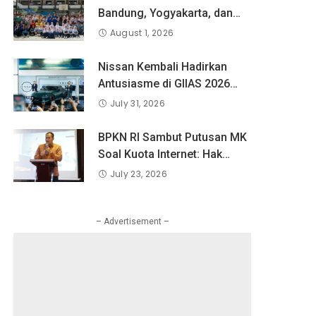
Bandung, Yogyakarta, dan
Surabaya Berlatih Langsung
August 1, 2026
Bersama Atlet Voli Nasional
di PLN Mobile Jalan Juara
Nissan Kembali Hadirkan
JEVA Spike Nation 2026.
Antusiasme di GIIAS 2026
melalui Debut Perdana”
July 31, 2026
Fairlady Z di Indonesia”
BPKN RI Sambut Putusan MK
Soal Kuota Internet: Hak
Konsumen Tak Boleh Hangus
July 23, 2026
Sepihak
– Advertisement –