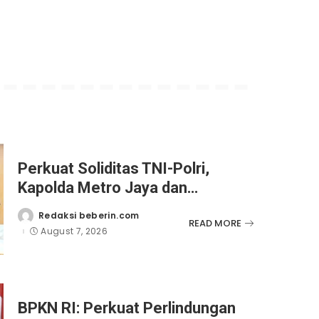
Perkuat Soliditas TNI-Polri,
Kapolda Metro Jaya dan
Pangdam Jaya Kunjungi
Redaksi beberin.com
Posted
READ MORE
Dankorps Brimob Polri
by
August 7, 2026
BPKN RI: Perkuat Perlindungan