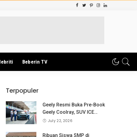
lebriti
Beberin TV
Terpopuler
Geely Resmi Buka Pre-Book
Geely Coolray, SUV ICE
Pertama Geely di Indonesia
July 22, 2026
yang Dipercaya Lebih dari 1,3
Juta Pengguna Global.
Ribuan Siswa SMP di