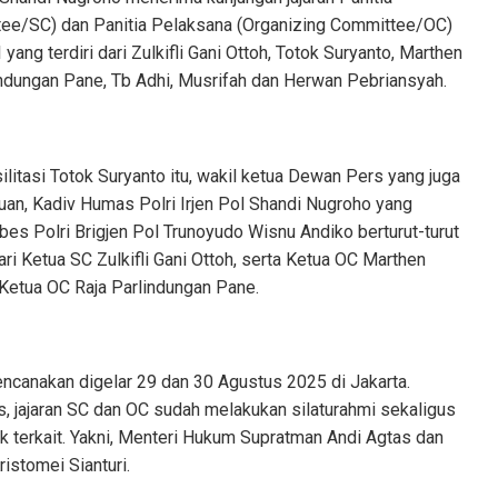
ee/SC) dan Panitia Pelaksana (Organizing Committee/OC)
ang terdiri dari Zulkifli Gani Ottoh, Totok Suryanto, Marthen
indungan Pane, Tb Adhi, Musrifah dan Herwan Pebriansyah.
litasi Totok Suryanto itu, wakil ketua Dewan Pers yang juga
an, Kadiv Humas Polri Irjen Pol Shandi Nugroho yang
s Polri Brigjen Pol Trunoyudo Wisnu Andiko berturut-turut
i Ketua SC Zulkifli Gani Ottoh, serta Ketua OC Marthen
Ketua OC Raja Parlindungan Pane.
ncanakan digelar 29 dan 30 Agustus 2025 di Jakarta.
, jajaran SC dan OC sudah melakukan silaturahmi sekaligus
ak terkait. Yakni, Menteri Hukum Supratman Andi Agtas dan
istomei Sianturi.