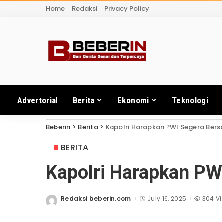
Home
Redaksi
Privacy Policy
Advertorial
Berita
Ekonomi
Teknologi
Beberin
>
Berita
>
Kapolri Harapkan PWI Segera Bers
BERITA
Kapolri Harapkan PW
Redaksi beberin.com
July 16, 2025
304 V
Posted
by