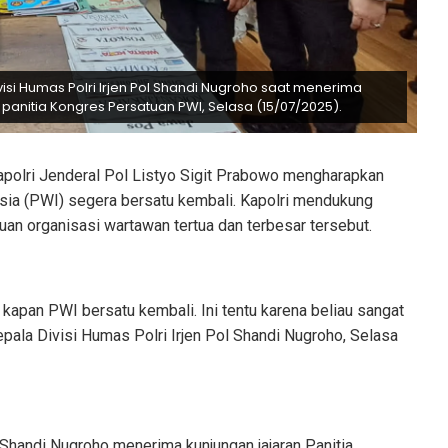
visi Humas Polri Irjen Pol Shandi Nugroho saat menerima
panitia Kongres Persatuan PWI, Selasa (15/07/2025).
polri Jenderal Pol Listyo Sigit Prabowo mengharapkan
ia (PWI) segera bersatu kembali. Kapolri mendukung
an organisasi wartawan tertua dan terbesar tersebut.
 kapan PWI bersatu kembali. Ini tentu karena beliau sangat
pala Divisi Humas Polri Irjen Pol Shandi Nugroho, Selasa
 Shandi Nugroho menerima kunjungan jajaran Panitia