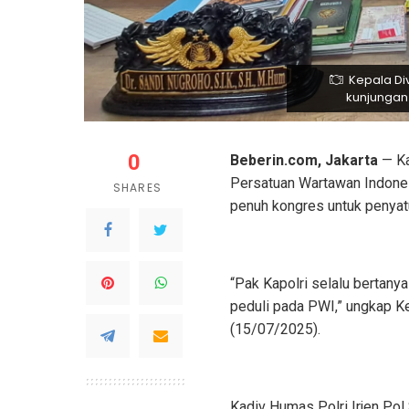
Kepala Di
kunjungan 
0
Beberin.com, Jakarta
— Ka
Persatuan Wartawan Indones
SHARES
penuh kongres untuk penyatu
“Pak Kapolri selalu bertanya
peduli pada PWI,” ungkap Ke
(15/07/2025).
Kadiv Humas Polri Irjen Pol