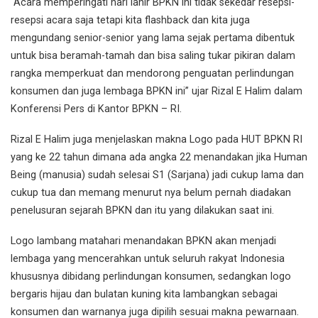
“Acara memperingati hari lahir BPKN ini tidak sekedar resepsi-
resepsi acara saja tetapi kita flashback dan kita juga
mengundang senior-senior yang lama sejak pertama dibentuk
untuk bisa beramah-tamah dan bisa saling tukar pikiran dalam
rangka memperkuat dan mendorong penguatan perlindungan
konsumen dan juga lembaga BPKN ini” ujar Rizal E Halim dalam
Konferensi Pers di Kantor BPKN – RI.
Rizal E Halim juga menjelaskan makna Logo pada HUT BPKN RI
yang ke 22 tahun dimana ada angka 22 menandakan jika Human
Being (manusia) sudah selesai S1 (Sarjana) jadi cukup lama dan
cukup tua dan memang menurut nya belum pernah diadakan
penelusuran sejarah BPKN dan itu yang dilakukan saat ini.
Logo lambang matahari menandakan BPKN akan menjadi
lembaga yang mencerahkan untuk seluruh rakyat Indonesia
khususnya dibidang perlindungan konsumen, sedangkan logo
bergaris hijau dan bulatan kuning kita lambangkan sebagai
konsumen dan warnanya juga dipilih sesuai makna pewarnaan.