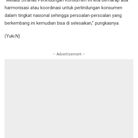
“Melalui Stranas Perlindungan Konsumen ini kita berharap ada
harmonisasi atau koordinasi untuk perlindungan konsumen
dalam tingkat nasional sehingga persoalan-persoalan yang
berkembang ini kemudian bisa di selesaikan,” pungkasnya.
(Yuki.N)
– Advertisement –