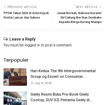
PREVIOUS ARTICLE
NEXT ARTICLE
PPDB Tahun 2023 di Kota Depok
Jumat Berkah, Babinsa Koramil
Dinilai Lancar dan Sukses
06/Cakung Berikan Sembako
Kepada Warga Kurang Mampu
Leave a Reply
You must be
logged in
to post a comment.
Terpopuler
Hari Kedua The 9th Intergovernmental
Group og Exoert on Consumer
Protection Law and Policy, BPKN RI
July 8, 2026
Sampaikan Pandangan Indonesia
tentang Keselamatan Produk dan
Geely Resmi Buka Pre-Book Geely
Perlindungan Konsumen Digital
Coolray, SUV ICE Pertama Geely di