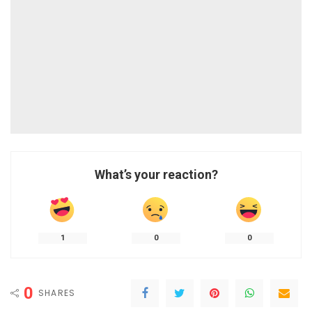
What’s your reaction?
1
0
0
0
SHARES