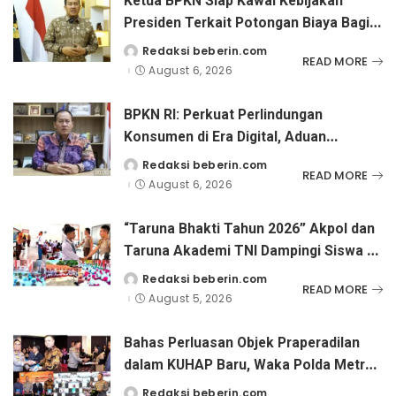
Ketua BPKN Siap Kawal Kebijakan
Presiden Terkait Potongan Biaya Bagi
Penyandang Disabilitas
Redaksi beberin.com
Posted
READ MORE
by
August 6, 2026
BPKN RI: Perkuat Perlindungan
Konsumen di Era Digital, Aduan
Pinjaman Online Masih Menjadi
Redaksi beberin.com
Posted
READ MORE
by
Perhatian Serius
August 6, 2026
“Taruna Bhakti Tahun 2026” Akpol dan
Taruna Akademi TNI Dampingi Siswa di
73 Sekolah Rakyat
Redaksi beberin.com
Posted
READ MORE
by
August 5, 2026
Bahas Perluasan Objek Praperadilan
dalam KUHAP Baru, Waka Polda Metro
Jaya Buka Seminar Hukum
Redaksi beberin.com