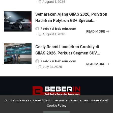
by
Festival Sehat Ceria si Kecil di NTT
August 1, 2026
Semarakan Ajang GIIAS 2026, Polytron
Hadirkan Polytron G3+ Special
Collaboration dengan Tampilan Two-
Redaksi beberin.com
Posted
READ MORE
by
Tone
August 1, 2026
Geely Resmi Luncurkan Coolray di
GIIAS 2026, Perkuat Segmen SUV
dengan Performa Turbo dan Fitur
Redaksi beberin.com
Posted
READ MORE
by
Lengkap untuk Mobilitas Harian.
July 31, 2026
Our website uses cookies to improve your experience. Learn more about:
Cookie Policy