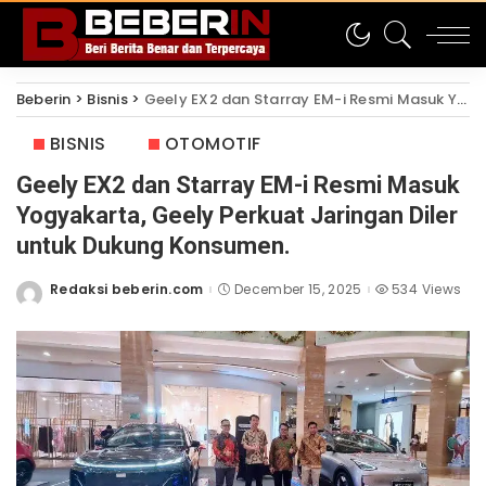
Beberin
>
Bisnis
>
Geely EX2 dan Starray EM-i Resmi Masuk Yogyakarta, Geely Perkuat Jaringan Diler untuk Dukung Konsumen.
BISNIS
OTOMOTIF
Geely EX2 dan Starray EM-i Resmi Masuk
Yogyakarta, Geely Perkuat Jaringan Diler
untuk Dukung Konsumen.
Redaksi beberin.com
December 15, 2025
534 Views
Posted
by