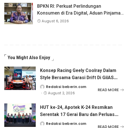
BPKN RI: Perkuat Perlindungan
Konsumen di Era Digital, Aduan Pinjaman
Online Masih Menjadi Perhatian Serius
August 6, 2026
You Might Also Enjoy
Konsep Racing Geely Coolray Dalam
Style Bersama Garasi Drift Di GiIAS
2026.
Redaksi beberin.com
Posted
READ MORE
by
August 2, 2026
HUT ke-24, Apotek K-24 Resmikan
Serentak 17 Gerai Baru dan Perluas
Upaya Pencegahan Stunting Melalui
Redaksi beberin.com
Posted
READ MORE