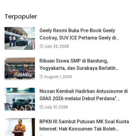
Terpopuler
Geely Resmi Buka Pre-Book Geely
Coolray, SUV ICE Pertama Geely di
Indonesia yang Dipercaya Lebih dari 1,3
July 22, 2026
Juta Pengguna Global.
Ribuan Siswa SMP di Bandung,
Yogyakarta, dan Surabaya Berlatih
Langsung Bersama Atlet Voli Nasional di
August 1, 2026
PLN Mobile Jalan Juara JEVA Spike
Nation 2026.
Nissan Kembali Hadirkan Antusiasme di
GIIAS 2026 melalui Debut Perdana”
Fairlady Z di Indonesia”
July 31, 2026
BPKN RI Sambut Putusan MK Soal Kuota
Internet: Hak Konsumen Tak Boleh