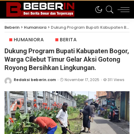
Beberin
>
Humaniora
>
Dukung Program Bupati Kabupaten Bogor, Warga Cilebut Timur Gelar Aksi Gotong Royong Bersihkan Lingkungan.
HUMANIORA
BERITA
Dukung Program Bupati Kabupaten Bogor,
Warga Cilebut Timur Gelar Aksi Gotong
Royong Bersihkan Lingkungan.
Redaksi beberin.com
November 17, 2025
311 Views
Posted
by