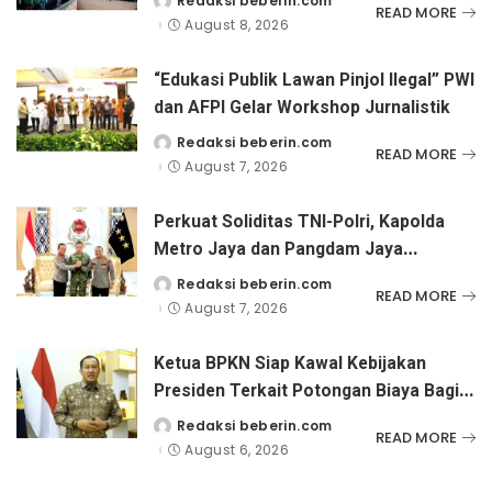
Redaksi beberin.com
Posted
READ MORE
by
August 8, 2026
“Edukasi Publik Lawan Pinjol Ilegal” PWI
dan AFPI Gelar Workshop Jurnalistik
Redaksi beberin.com
Posted
READ MORE
by
August 7, 2026
Perkuat Soliditas TNI-Polri, Kapolda
Metro Jaya dan Pangdam Jaya
Kunjungi Dankorps Brimob Polri
Redaksi beberin.com
Posted
READ MORE
by
August 7, 2026
Ketua BPKN Siap Kawal Kebijakan
Presiden Terkait Potongan Biaya Bagi
Penyandang Disabilitas
Redaksi beberin.com
Posted
READ MORE
by
August 6, 2026