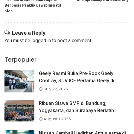
Berbasis Praktik Lewat Inisiatif
Kios
Leave a Reply
You must be
logged in
to post a comment.
Terpopuler
Geely Resmi Buka Pre-Book Geely
Coolray, SUV ICE Pertama Geely di
Indonesia yang Dipercaya Lebih dari 1,3
July 22, 2026
Juta Pengguna Global.
Ribuan Siswa SMP di Bandung,
Yogyakarta, dan Surabaya Berlatih
Langsung Bersama Atlet Voli Nasional di
August 1, 2026
PLN Mobile Jalan Juara JEVA Spike
Nation 2026.
Nissan Kembali Hadirkan Antusiasme di