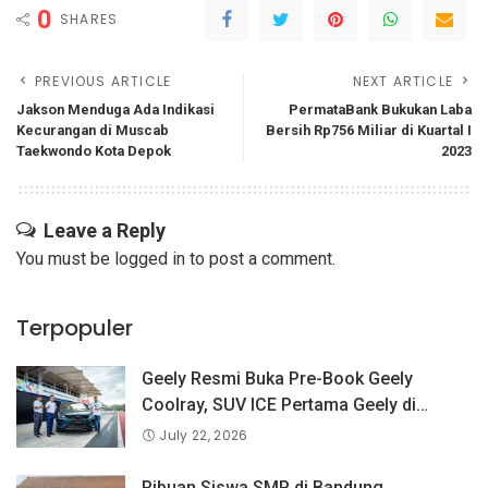
0
SHARES
PREVIOUS ARTICLE
NEXT ARTICLE
Jakson Menduga Ada Indikasi
PermataBank Bukukan Laba
Kecurangan di Muscab
Bersih Rp756 Miliar di Kuartal I
Taekwondo Kota Depok
2023
Leave a Reply
You must be
logged in
to post a comment.
Terpopuler
Geely Resmi Buka Pre-Book Geely
Coolray, SUV ICE Pertama Geely di
Indonesia yang Dipercaya Lebih dari 1,3
July 22, 2026
Juta Pengguna Global.
Ribuan Siswa SMP di Bandung,