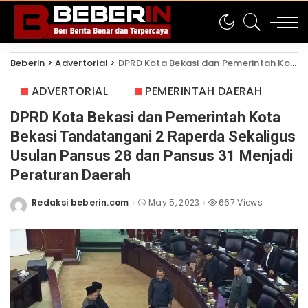
Beberin
>
Advertorial
>
DPRD Kota Bekasi dan Pemerintah Kota Bekasi Tandatangani 2 Raperda Sekaligus Usulan Pansus 28 dan Pansus 31 Menjadi Peraturan Daerah
ADVERTORIAL
PEMERINTAH DAERAH
DPRD Kota Bekasi dan Pemerintah Kota
Bekasi Tandatangani 2 Raperda Sekaligus
Usulan Pansus 28 dan Pansus 31 Menjadi
Peraturan Daerah
Redaksi beberin.com
May 5, 2023
667 Views
Posted
by