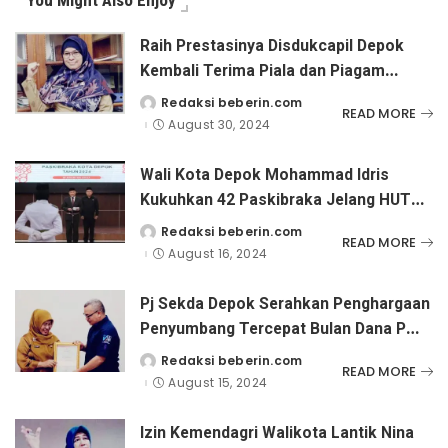
Raih Prestasinya Disdukcapil Depok
Kembali Terima Piala dan Piagam
Penghargaan di Tingkat Provinsi Jabar
Redaksi beberin.com
Posted
READ MORE
by
Tahun 2024
August 30, 2024
Wali Kota Depok Mohammad Idris
Kukuhkan 42 Paskibraka Jelang HUT
ke-79 RI
Redaksi beberin.com
Posted
READ MORE
by
August 16, 2024
Pj Sekda Depok Serahkan Penghargaan
Penyumbang Tercepat Bulan Dana PMI
2023 ke- PT Tirta Asasta
Redaksi beberin.com
Posted
READ MORE
by
August 15, 2024
Izin Kemendagri Walikota Lantik Nina