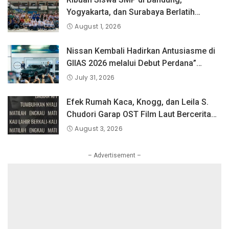
Yogyakarta, dan Surabaya Berlatih
Langsung Bersama Atlet Voli Nasional di
August 1, 2026
PLN Mobile Jalan Juara JEVA Spike
Nation 2026.
Nissan Kembali Hadirkan Antusiasme di
GIIAS 2026 melalui Debut Perdana”
Fairlady Z di Indonesia”
July 31, 2026
Efek Rumah Kaca, Knogg, dan Leila S.
Chudori Garap OST Film Laut Bercerita
Berjudul Matilah Kau Mati
August 3, 2026
– Advertisement –