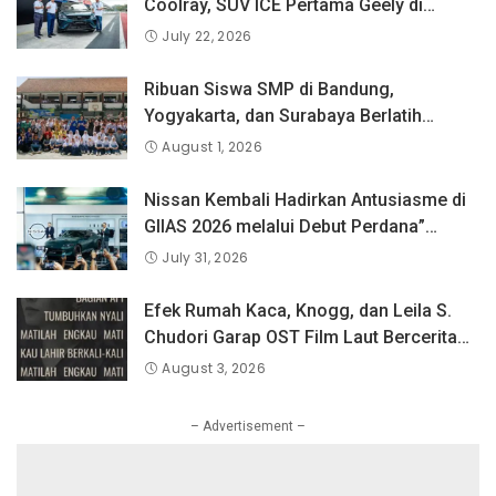
Coolray, SUV ICE Pertama Geely di
Indonesia yang Dipercaya Lebih dari 1,3
July 22, 2026
Juta Pengguna Global.
Ribuan Siswa SMP di Bandung,
Yogyakarta, dan Surabaya Berlatih
Langsung Bersama Atlet Voli Nasional di
August 1, 2026
PLN Mobile Jalan Juara JEVA Spike
Nation 2026.
Nissan Kembali Hadirkan Antusiasme di
GIIAS 2026 melalui Debut Perdana”
Fairlady Z di Indonesia”
July 31, 2026
Efek Rumah Kaca, Knogg, dan Leila S.
Chudori Garap OST Film Laut Bercerita
Berjudul Matilah Kau Mati
August 3, 2026
– Advertisement –