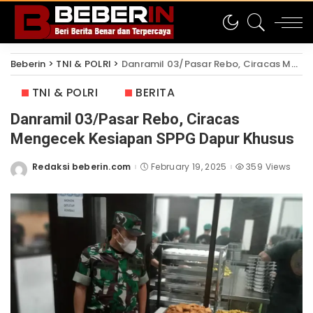
Beberin
>
TNI & POLRI
>
Danramil 03/Pasar Rebo, Ciracas Mengecek Kesiapan SPPG Dapur Khusus
TNI & POLRI
BERITA
Danramil 03/Pasar Rebo, Ciracas
Mengecek Kesiapan SPPG Dapur Khusus
Redaksi beberin.com
February 19, 2025
359 Views
Posted
by