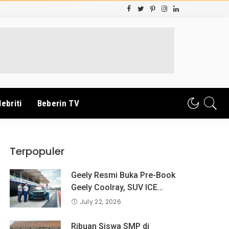
lebriti
Beberin TV
Terpopuler
Geely Resmi Buka Pre-Book
Geely Coolray, SUV ICE
Pertama Geely di Indonesia
July 22, 2026
yang Dipercaya Lebih dari 1,3
Juta Pengguna Global.
Ribuan Siswa SMP di