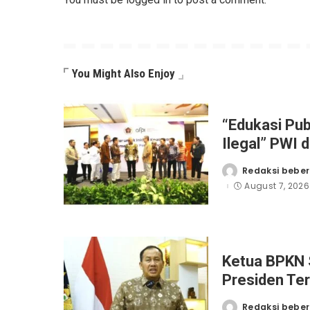
You Might Also Enjoy
“Edukasi Pub
Ilegal” PWI 
Workshop Jur
Redaksi beber
Posted
by
August 7, 2026
Ketua BPKN 
Presiden Ter
Bagi Penyand
Redaksi beber
Posted