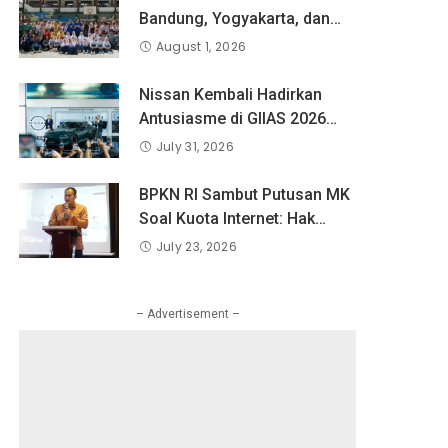
Bandung, Yogyakarta, dan
Surabaya Berlatih Langsung
August 1, 2026
Bersama Atlet Voli Nasional
di PLN Mobile Jalan Juara
Nissan Kembali Hadirkan
JEVA Spike Nation 2026.
Antusiasme di GIIAS 2026
melalui Debut Perdana”
July 31, 2026
Fairlady Z di Indonesia”
BPKN RI Sambut Putusan MK
Soal Kuota Internet: Hak
Konsumen Tak Boleh Hangus
July 23, 2026
Sepihak
– Advertisement –