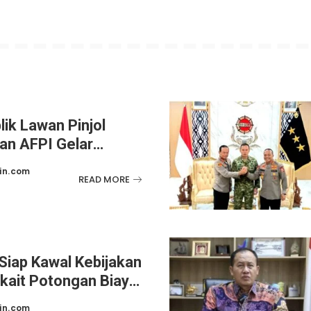
lik Lawan Pinjol
dan AFPI Gelar
nalistik
in.com
READ MORE
Siap Kawal Kebijakan
kait Potongan Biaya
ang Disabilitas
in.com