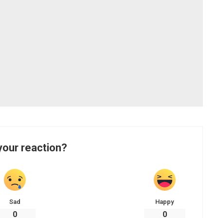
your reaction?
Sad
Happy
0
0