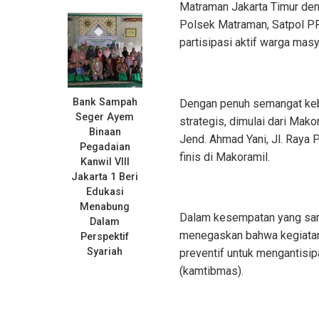
Matraman Jakarta Timur deng
Polsek Matraman, Satpol P
partisipasi aktif warga mas
Bank Sampah
Dengan penuh semangat kebe
Seger Ayem
strategis, dimulai dari Mako
Binaan
Jend. Ahmad Yani, Jl. Raya 
Pegadaian
finis di Makoramil.
Kanwil VIII
Jakarta 1 Beri
Edukasi
Menabung
Dalam kesempatan yang sa
Dalam
menegaskan bahwa kegiatan 
Perspektif
Syariah
preventif untuk mengantisi
(kamtibmas).