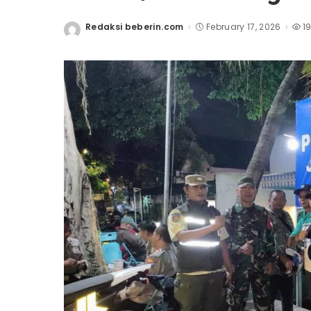
Redaksi beberin.com
February 17, 2026
1
Posted
by