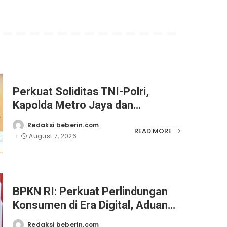
Perkuat Soliditas TNI-Polri,
Kapolda Metro Jaya dan
Pangdam Jaya Kunjungi
Redaksi beberin.com
Posted
READ MORE
Dankorps Brimob Polri
by
August 7, 2026
BPKN RI: Perkuat Perlindungan
Konsumen di Era Digital, Aduan
Pinjaman Online Masih Menjadi
Redaksi beberin.com
Posted