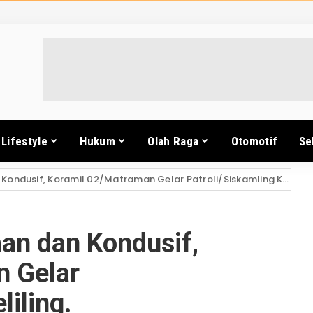
Lifestyle
Hukum
Olah Raga
Otomotif
Se
dusif, Koramil 02/Matraman Gelar Patroli/Siskamling Keliling.
an dan Kondusif,
n Gelar
liling.