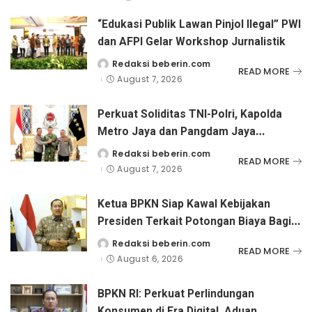
“Edukasi Publik Lawan Pinjol Ilegal” PWI
dan AFPI Gelar Workshop Jurnalistik
Redaksi beberin.com
Posted
READ MORE
by
August 7, 2026
Perkuat Soliditas TNI-Polri, Kapolda
Metro Jaya dan Pangdam Jaya
Kunjungi Dankorps Brimob Polri
Redaksi beberin.com
Posted
READ MORE
by
August 7, 2026
Ketua BPKN Siap Kawal Kebijakan
Presiden Terkait Potongan Biaya Bagi
Penyandang Disabilitas
Redaksi beberin.com
Posted
READ MORE
by
August 6, 2026
BPKN RI: Perkuat Perlindungan
Konsumen di Era Digital, Aduan