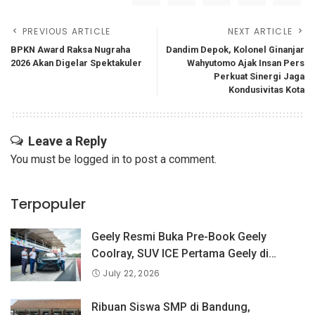
PREVIOUS ARTICLE
NEXT ARTICLE
BPKN Award Raksa Nugraha
Dandim Depok, Kolonel Ginanjar
2026 Akan Digelar Spektakuler
Wahyutomo Ajak Insan Pers
Perkuat Sinergi Jaga
Kondusivitas Kota
Leave a Reply
You must be
logged in
to post a comment.
Terpopuler
Geely Resmi Buka Pre-Book Geely
Coolray, SUV ICE Pertama Geely di
Indonesia yang Dipercaya Lebih dari 1,3
July 22, 2026
Juta Pengguna Global.
Ribuan Siswa SMP di Bandung,