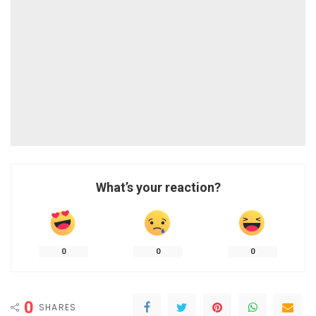
What’s your reaction?
0
0
0
0
SHARES