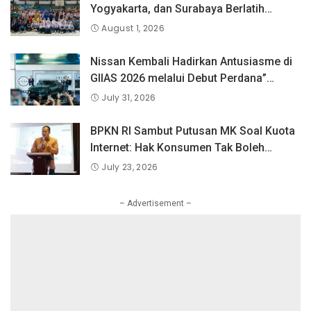
Yogyakarta, dan Surabaya Berlatih
Langsung Bersama Atlet Voli Nasional di
August 1, 2026
PLN Mobile Jalan Juara JEVA Spike
Nation 2026.
Nissan Kembali Hadirkan Antusiasme di
GIIAS 2026 melalui Debut Perdana”
Fairlady Z di Indonesia”
July 31, 2026
BPKN RI Sambut Putusan MK Soal Kuota
Internet: Hak Konsumen Tak Boleh
Hangus Sepihak
July 23, 2026
– Advertisement –