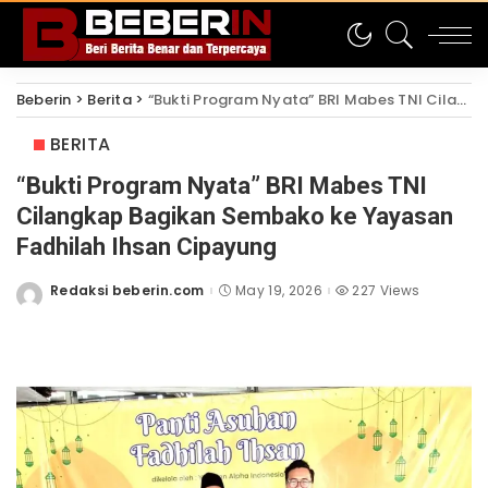
Beberin
>
Berita
>
“Bukti Program Nyata” BRI Mabes TNI Cilangkap Bagikan Sembako ke Yayasan Fadhilah Ihsan Cipayung
BERITA
“Bukti Program Nyata” BRI Mabes TNI
Cilangkap Bagikan Sembako ke Yayasan
Fadhilah Ihsan Cipayung
Redaksi beberin.com
May 19, 2026
227 Views
Posted
by