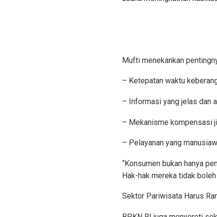
Mufti menekankan pentingny
– Ketepatan waktu keberan
– Informasi yang jelas dan
– Mekanisme kompensasi jik
– Pelayanan yang manusiawi 
“Konsumen bukan hanya penu
Hak-hak mereka tidak boleh 
Sektor Pariwisata Harus 
BPKN RI juga menyoroti sekt