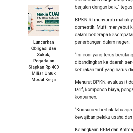
berjalan dengan baik,” tega
BPKN RI menyoroti mahalnya 
domestik. Mufti menyebut ko
dalam beberapa kesempatan, 
penerbangan dalam negeri.
Luncurkan
Obligasi dan
“Ini ironi yang terus berula
Sukuk,
Pegadaian
dibandingkan ke daerah send
Siapkan Rp 400
kebijakan tarif yang harus di
Miliar Untuk
Modal Kerja
Menurut BPKN, evaluasi tida
tarif, komponen biaya, peng
konsumen.
“Konsumen berhak tahu apa y
kewajiban pelaku usaha dan
Kelangkaan BBM dan Antrea