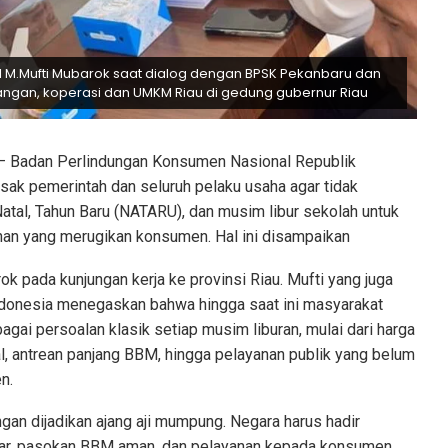
I M.Mufti Mubarok saat dialog dengan BPSK Pekanbaru dan
ngan, koperasi dan UMKM Riau di gedung gubernur Riau
 Badan Perlindungan Konsumen Nasional Republik
ak pemerintah dan seluruh pelaku usaha agar tidak
l, Tahun Baru (NATARU), dan musim libur sekolah untuk
han yang merugikan konsumen. Hal ini disampaikan
k pada kunjungan kerja ke provinsi Riau. Mufti yang juga
donesia menegaskan bahwa hingga saat ini masyarakat
gai persoalan klasik setiap musim liburan, mulai dari harga
al, antrean panjang BBM, hingga pelayanan publik yang belum
n.
gan dijadikan ajang aji mumpung. Negara harus hadir
jar, pasokan BBM aman, dan pelayanan kepada konsumen