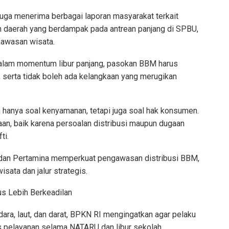
 juga menerima berbagai laporan masyarakat terkait
 daerah yang berdampak pada antrean panjang di SPBU,
 kawasan wisata.
lam momentum libur panjang, pasokan BBM harus
 serta tidak boleh ada kelangkaan yang merugikan
 hanya soal kenyamanan, tetapi juga soal hak konsumen.
an, baik karena persoalan distribusi maupun dugaan
ti.
an Pertamina memperkuat pengawasan distribusi BBM,
isata dan jalur strategis.
us Lebih Berkeadilan
dara, laut, dan darat, BPKN RI mengingatkan agar pelaku
s pelayanan selama NATARU dan libur sekolah.