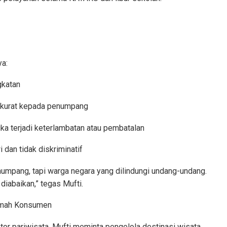
a:
gkatan
 akurat kepada penumpang
a terjadi keterlambatan atau pembatalan
dan tidak diskriminatif
mpang, tapi warga negara yang dilindungi undang-undang.
diabaikan,” tegas Mufti.
Ramah Konsumen
or pariwisata. Mufti meminta pengelola destinasi wisata