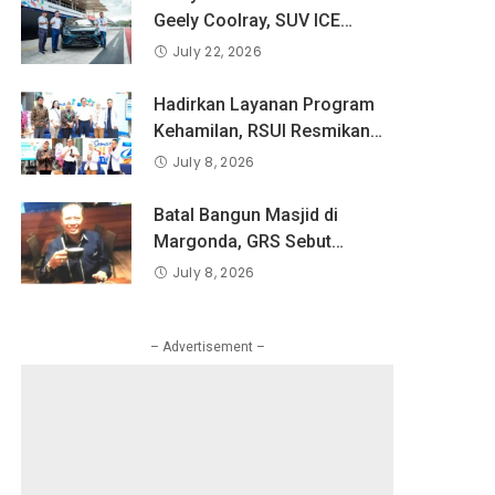
Pandangan Indonesia
Geely Coolray, SUV ICE
tentang Keselamatan Produk
Pertama Geely di Indonesia
July 22, 2026
dan Perlindungan Konsumen
yang Dipercaya Lebih dari 1,3
Digital
Juta Pengguna Global.
Hadirkan Layanan Program
Kehamilan, RSUI Resmikan
Klinik Inseminasi
July 8, 2026
Batal Bangun Masjid di
Margonda, GRS Sebut
Pemkot Tetapkan Bangun
July 8, 2026
RKAI
– Advertisement –