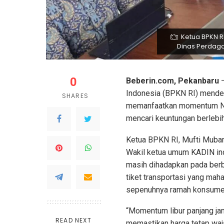
Ketua BPKN R
Dinas Perdaga
0
Beberin.com, Pekanbaru
—
Indonesia (BPKN RI) mendes
SHARES
memanfaatkan momentum Nata
mencari keuntungan berlebi
Ketua BPKN RI, Mufti Mubaro
Wakil ketua umum KADIN in
masih dihadapkan pada berba
tiket transportasi yang mah
sepenuhnya ramah konsume
“Momentum libur panjang jan
READ NEXT
memastikan harga tetap wa