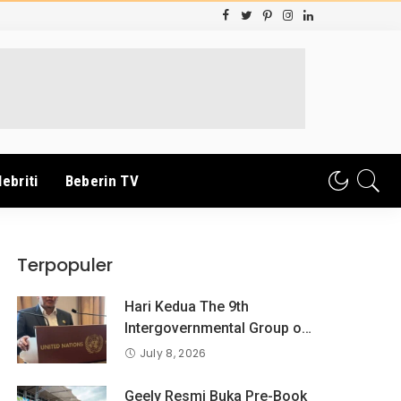
lebriti
Beberin TV
Terpopuler
Hari Kedua The 9th
Intergovernmental Group og
Exoert on Consumer
July 8, 2026
Protection Law and Policy,
BPKN RI Sampaikan
Geely Resmi Buka Pre-Book