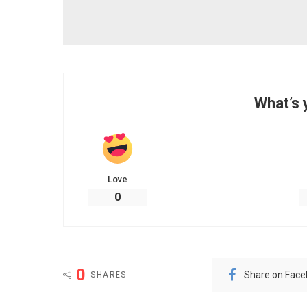
What’s 
Love
0
0
SHARES
Share on Fac