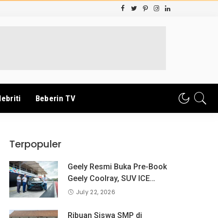
lebriti
Beberin TV
Terpopuler
Geely Resmi Buka Pre-Book
Geely Coolray, SUV ICE
Pertama Geely di Indonesia
July 22, 2026
yang Dipercaya Lebih dari 1,3
Juta Pengguna Global.
Ribuan Siswa SMP di