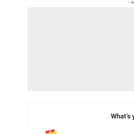
– A
What’s 