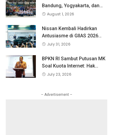
Bandung, Yogyakarta, dan
Surabaya Berlatih Langsung
August 1, 2026
Bersama Atlet Voli Nasional
di PLN Mobile Jalan Juara
Nissan Kembali Hadirkan
JEVA Spike Nation 2026.
Antusiasme di GIIAS 2026
melalui Debut Perdana”
July 31, 2026
Fairlady Z di Indonesia”
BPKN RI Sambut Putusan MK
Soal Kuota Internet: Hak
Konsumen Tak Boleh Hangus
July 23, 2026
Sepihak
– Advertisement –