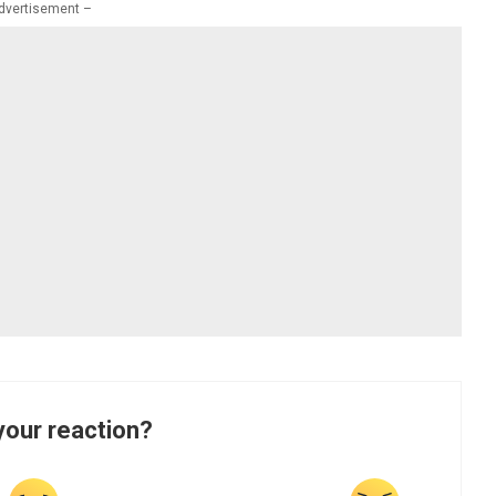
dvertisement –
your reaction?