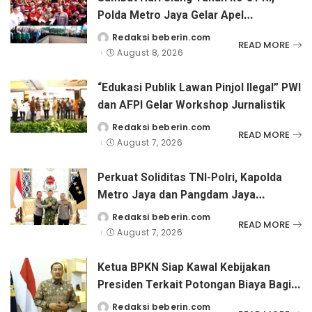
Polda Metro Jaya Gelar Apel
Kebangsaan
Redaksi beberin.com
Posted
READ MORE
by
August 8, 2026
“Edukasi Publik Lawan Pinjol Ilegal” PWI
dan AFPI Gelar Workshop Jurnalistik
Redaksi beberin.com
Posted
READ MORE
by
August 7, 2026
Perkuat Soliditas TNI-Polri, Kapolda
Metro Jaya dan Pangdam Jaya
Kunjungi Dankorps Brimob Polri
Redaksi beberin.com
Posted
READ MORE
by
August 7, 2026
Ketua BPKN Siap Kawal Kebijakan
Presiden Terkait Potongan Biaya Bagi
Penyandang Disabilitas
Redaksi beberin.com
Posted