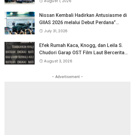
August 1, 2026
PLN Mobile Jalan Juara JEVA Spike
Nation 2026.
Nissan Kembali Hadirkan Antusiasme di
GIIAS 2026 melalui Debut Perdana”
Fairlady Z di Indonesia”
July 31, 2026
Efek Rumah Kaca, Knogg, dan Leila S.
Chudori Garap OST Film Laut Bercerita
Berjudul Matilah Kau Mati
August 3, 2026
– Advertisement –