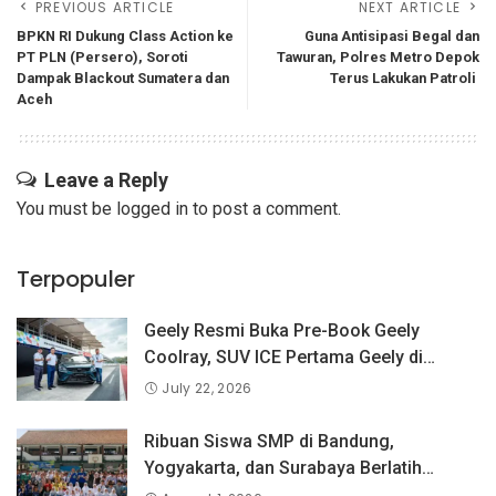
PREVIOUS ARTICLE
NEXT ARTICLE
BPKN RI Dukung Class Action ke
Guna Antisipasi Begal dan
PT PLN (Persero), Soroti
Tawuran, Polres Metro Depok
Dampak Blackout Sumatera dan
Terus Lakukan Patroli
Aceh
Leave a Reply
You must be
logged in
to post a comment.
Terpopuler
Geely Resmi Buka Pre-Book Geely
Coolray, SUV ICE Pertama Geely di
Indonesia yang Dipercaya Lebih dari 1,3
July 22, 2026
Juta Pengguna Global.
Ribuan Siswa SMP di Bandung,
Yogyakarta, dan Surabaya Berlatih
Langsung Bersama Atlet Voli Nasional di