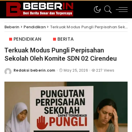
Beberin
>
Pendidikan
>
Terkuak Modus Pungli Perpisahan Sekolah Oleh Komite SDN 02 Cirendeu
PENDIDIKAN
BERITA
Terkuak Modus Pungli Perpisahan
Sekolah Oleh Komite SDN 02 Cirendeu
Redaksi beberin.com
May 25, 2026
227 Views
Posted
by