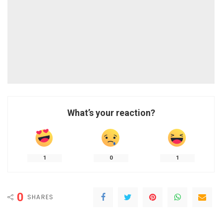
What’s your reaction?
1
0
1
0
SHARES