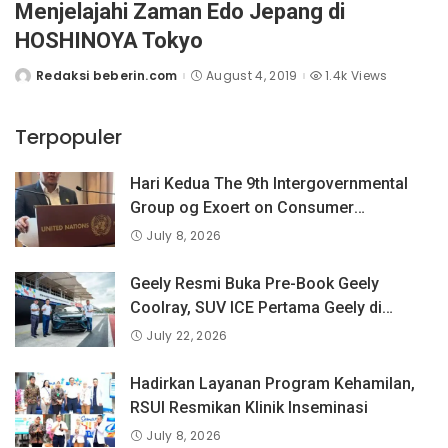
Menjelajahi Zaman Edo Jepang di
HOSHINOYA Tokyo
Redaksi beberin.com
August 4, 2019
1.4k Views
Posted
by
Terpopuler
Hari Kedua The 9th Intergovernmental
Group og Exoert on Consumer
Protection Law and Policy, BPKN RI
July 8, 2026
Sampaikan Pandangan Indonesia
tentang Keselamatan Produk dan
Geely Resmi Buka Pre-Book Geely
Perlindungan Konsumen Digital
Coolray, SUV ICE Pertama Geely di
Indonesia yang Dipercaya Lebih dari 1,3
July 22, 2026
Juta Pengguna Global.
Hadirkan Layanan Program Kehamilan,
RSUI Resmikan Klinik Inseminasi
July 8, 2026