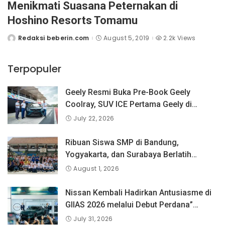
Menikmati Suasana Peternakan di
Hoshino Resorts Tomamu
Redaksi beberin.com
August 5, 2019
2.2k Views
Posted
by
Terpopuler
Geely Resmi Buka Pre-Book Geely
Coolray, SUV ICE Pertama Geely di
Indonesia yang Dipercaya Lebih dari 1,3
July 22, 2026
Juta Pengguna Global.
Ribuan Siswa SMP di Bandung,
Yogyakarta, dan Surabaya Berlatih
Langsung Bersama Atlet Voli Nasional di
August 1, 2026
PLN Mobile Jalan Juara JEVA Spike
Nation 2026.
Nissan Kembali Hadirkan Antusiasme di
GIIAS 2026 melalui Debut Perdana”
Fairlady Z di Indonesia”
July 31, 2026